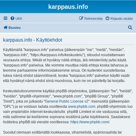
karppaus.info
UKK
Rekisteröidy
Kirjaudu sisään
E
Etusivu
t
karppaus.info - Käyttöehdot
s
i
Käyttämällä "karppaus.info" palvelua (jälkeenpäin "me", "meitä", "meidän",
"karppaus.info", "https://karppaus.info/keskustelu"), sitoudut noudattamaan
seuraavia ehtoja. Mikäli et hyväksy näitä ehtoja, älä rekisteröidy ja/tai käytä
"karppaus.info"-palvelua. Me voimme muuttaa näitä ehtoja koska tahansa ja
teemme parhaamme informoidaksemme sinua. On kuitenkin suositeltavaa
lukea nämä ehdot säännöllisesti, koska "karppaus.info"-palvelun käyttö vaatii
että hyväksyt nämä ehdot siinä muodossa, kuin ne on päivitetty tai korjattu.
Keskustelufoorumimme käyttää phpBB-ohjelmistoa, (jälkeenpäin "he", "heidät",
"heidän", "phpBB-ohjelmisto", "www.phpbb.com", "phpBB Group", "phpBB
Tiimit"), joka on julkaistu "
General Public License v2
" -lisenssillä (jälkeenpäin
"GPL") ja se voidaan ladata osoitteesta
www.phpbb.com
. phpBB-ohjelmisto luo
vain ympäristön internet-keskustelulle. phpBB Limited ei ole vastuussa siitä,
mitä sallimme tai kiellämme sopivana sisältönä ja/tai käytöksenä. Saadaksesi
lisätietoa phpBB:stä vieraile osoitteessa:
https://www.phpbb.com/
.
Suostut olemaan esittämättä loukkaavaa, vihamielistä, epämoraalista tai