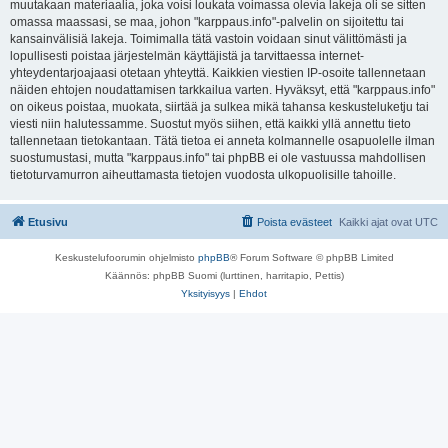
muutakaan materiaalia, joka voisi loukata voimassa olevia lakeja oli se sitten
omassa maassasi, se maa, johon "karppaus.info"-palvelin on sijoitettu tai
kansainvälisiä lakeja. Toimimalla tätä vastoin voidaan sinut välittömästi ja
lopullisesti poistaa järjestelmän käyttäjistä ja tarvittaessa internet-
yhteydentarjoajaasi otetaan yhteyttä. Kaikkien viestien IP-osoite tallennetaan
näiden ehtojen noudattamisen tarkkailua varten. Hyväksyt, että "karppaus.info"
on oikeus poistaa, muokata, siirtää ja sulkea mikä tahansa keskusteluketju tai
viesti niin halutessamme. Suostut myös siihen, että kaikki yllä annettu tieto
tallennetaan tietokantaan. Tätä tietoa ei anneta kolmannelle osapuolelle ilman
suostumustasi, mutta "karppaus.info" tai phpBB ei ole vastuussa mahdollisen
tietoturvamurron aiheuttamasta tietojen vuodosta ulkopuolisille tahoille.
Etusivu
Poista evästeet
Kaikki ajat ovat
UTC
Keskustelufoorumin ohjelmisto
phpBB
® Forum Software © phpBB Limited
Käännös: phpBB Suomi (lurttinen, harritapio, Pettis)
Yksityisyys
|
Ehdot