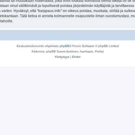
lista tai muutakaan materiaalia, joka voisi loukata voimassa olevia lakeja oli se 
oidaan sinut välittömästi ja lopullisesti poistaa järjestelmän käyttäjistä ja tarvittaes
varten. Hyväksyt, että "karppaus.info" on oikeus poistaa, muokata, siirtää ja sulke
n tietokantaan. Tätä tietoa ei anneta kolmannelle osapuolelle ilman suostumustasi, 
tahoille.
Keskustelufoorumin ohjelmisto
phpBB
® Forum Software © phpBB Limited
Käännös: phpBB Suomi (lurttinen, harritapio, Pettis)
Yksityisyys
|
Ehdot