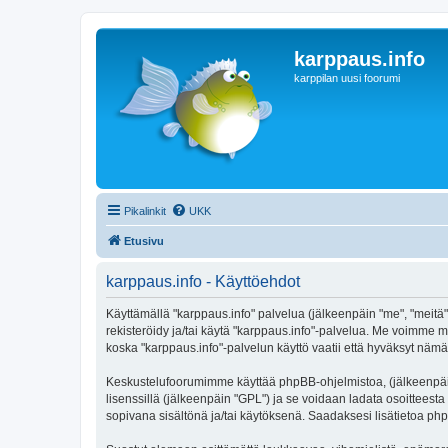
karppaus.info
karppilan uusi foorumi
Pikalinkit
UKK
Etusivu
karppaus.info - Käyttöehdot
Käyttämällä "karppaus.info" palvelua (jälkeenpäin "me", "meitä",
rekisteröidy ja/tai käytä "karppaus.info"-palvelua. Me voimm
koska "karppaus.info"-palvelun käyttö vaatii että hyväksyt nämä 
Keskustelufoorumimme käyttää phpBB-ohjelmistoa, (jälkeenpäin 
lisenssillä (jälkeenpäin "GPL") ja se voidaan ladata osoitteesta
sopivana sisältönä ja/tai käytöksenä. Saadaksesi lisätietoa php