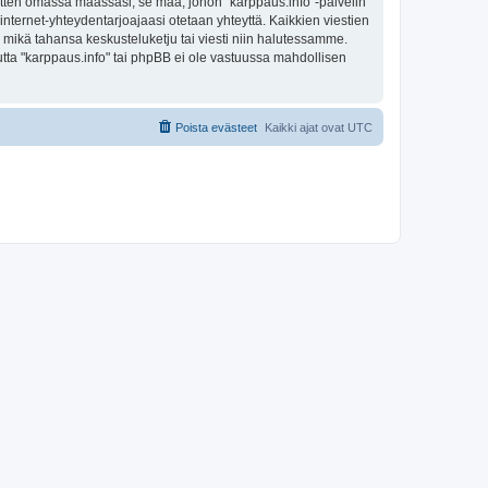
sitten omassa maassasi, se maa, johon "karppaus.info"-palvelin
sa internet-yhteydentarjoajaasi otetaan yhteyttä. Kaikkien viestien
a mikä tahansa keskusteluketju tai viesti niin halutessamme.
mutta "karppaus.info" tai phpBB ei ole vastuussa mahdollisen
Poista evästeet
Kaikki ajat ovat
UTC