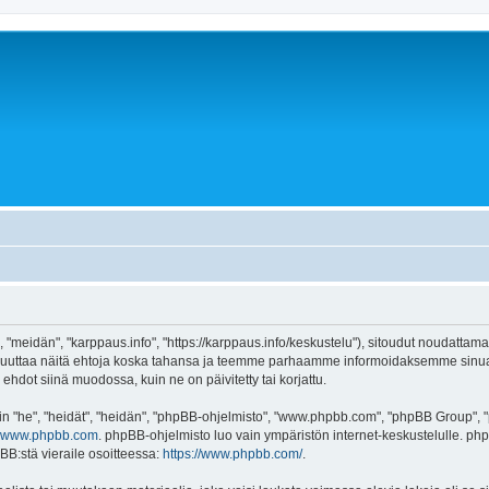
 "meidän", "karppaus.info", "https://karppaus.info/keskustelu"), sitoudut noudattama
e muuttaa näitä ehtoja koska tahansa ja teemme parhaamme informoidaksemme sinua.
ehdot siinä muodossa, kuin ne on päivitetty tai korjattu.
"he", "heidät", "heidän", "phpBB-ohjelmisto", "www.phpbb.com", "phpBB Group", "ph
www.phpbb.com
. phpBB-ohjelmisto luo vain ympäristön internet-keskustelulle. php
BB:stä vieraile osoitteessa:
https://www.phpbb.com/
.