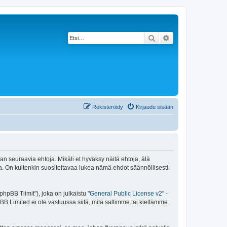
Etsi
Tarkennettu haku
Rekisteröidy
Kirjaudu sisään
an seuraavia ehtoja. Mikäli et hyväksy näitä ehtoja, älä
 On kuitenkin suositeltavaa lukea nämä ehdot säännöllisesti,
pBB Tiimit"), joka on julkaistu "
General Public License v2
" -
BB Limited ei ole vastuussa siitä, mitä sallimme tai kiellämme