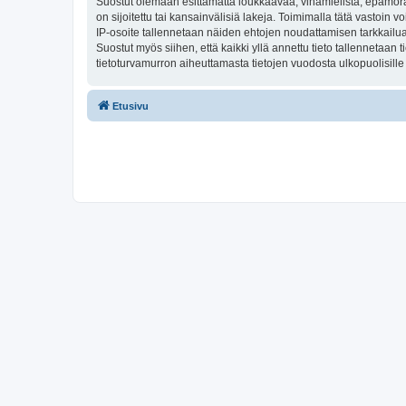
Suostut olemaan esittämättä loukkaavaa, vihamielistä, epämoraa
on sijoitettu tai kansainvälisiä lakeja. Toimimalla tätä vastoin v
IP-osoite tallennetaan näiden ehtojen noudattamisen tarkkailua 
Suostut myös siihen, että kaikki yllä annettu tieto tallennetaa
tietoturvamurron aiheuttamasta tietojen vuodosta ulkopuolisille 
Etusivu