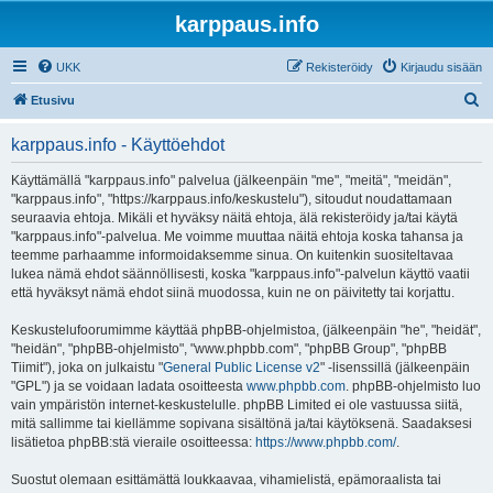
karppaus.info
UKK
Rekisteröidy
Kirjaudu sisään
E
Etusivu
t
karppaus.info - Käyttöehdot
s
i
Käyttämällä "karppaus.info" palvelua (jälkeenpäin "me", "meitä", "meidän",
"karppaus.info", "https://karppaus.info/keskustelu"), sitoudut noudattamaan
seuraavia ehtoja. Mikäli et hyväksy näitä ehtoja, älä rekisteröidy ja/tai käytä
"karppaus.info"-palvelua. Me voimme muuttaa näitä ehtoja koska tahansa ja
teemme parhaamme informoidaksemme sinua. On kuitenkin suositeltavaa
lukea nämä ehdot säännöllisesti, koska "karppaus.info"-palvelun käyttö vaatii
että hyväksyt nämä ehdot siinä muodossa, kuin ne on päivitetty tai korjattu.
Keskustelufoorumimme käyttää phpBB-ohjelmistoa, (jälkeenpäin "he", "heidät",
"heidän", "phpBB-ohjelmisto", "www.phpbb.com", "phpBB Group", "phpBB
Tiimit"), joka on julkaistu "
General Public License v2
" -lisenssillä (jälkeenpäin
"GPL") ja se voidaan ladata osoitteesta
www.phpbb.com
. phpBB-ohjelmisto luo
vain ympäristön internet-keskustelulle. phpBB Limited ei ole vastuussa siitä,
mitä sallimme tai kiellämme sopivana sisältönä ja/tai käytöksenä. Saadaksesi
lisätietoa phpBB:stä vieraile osoitteessa:
https://www.phpbb.com/
.
Suostut olemaan esittämättä loukkaavaa, vihamielistä, epämoraalista tai