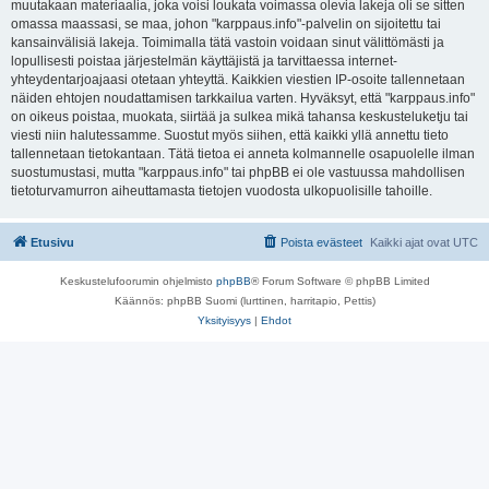
muutakaan materiaalia, joka voisi loukata voimassa olevia lakeja oli se sitten
omassa maassasi, se maa, johon "karppaus.info"-palvelin on sijoitettu tai
kansainvälisiä lakeja. Toimimalla tätä vastoin voidaan sinut välittömästi ja
lopullisesti poistaa järjestelmän käyttäjistä ja tarvittaessa internet-
yhteydentarjoajaasi otetaan yhteyttä. Kaikkien viestien IP-osoite tallennetaan
näiden ehtojen noudattamisen tarkkailua varten. Hyväksyt, että "karppaus.info"
on oikeus poistaa, muokata, siirtää ja sulkea mikä tahansa keskusteluketju tai
viesti niin halutessamme. Suostut myös siihen, että kaikki yllä annettu tieto
tallennetaan tietokantaan. Tätä tietoa ei anneta kolmannelle osapuolelle ilman
suostumustasi, mutta "karppaus.info" tai phpBB ei ole vastuussa mahdollisen
tietoturvamurron aiheuttamasta tietojen vuodosta ulkopuolisille tahoille.
Etusivu
Poista evästeet
Kaikki ajat ovat
UTC
Keskustelufoorumin ohjelmisto
phpBB
® Forum Software © phpBB Limited
Käännös: phpBB Suomi (lurttinen, harritapio, Pettis)
Yksityisyys
|
Ehdot