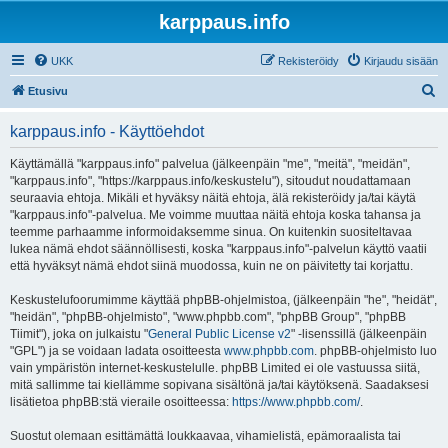
karppaus.info
UKK
Rekisteröidy
Kirjaudu sisään
E
Etusivu
t
karppaus.info - Käyttöehdot
s
i
Käyttämällä "karppaus.info" palvelua (jälkeenpäin "me", "meitä", "meidän",
"karppaus.info", "https://karppaus.info/keskustelu"), sitoudut noudattamaan
seuraavia ehtoja. Mikäli et hyväksy näitä ehtoja, älä rekisteröidy ja/tai käytä
"karppaus.info"-palvelua. Me voimme muuttaa näitä ehtoja koska tahansa ja
teemme parhaamme informoidaksemme sinua. On kuitenkin suositeltavaa
lukea nämä ehdot säännöllisesti, koska "karppaus.info"-palvelun käyttö vaatii
että hyväksyt nämä ehdot siinä muodossa, kuin ne on päivitetty tai korjattu.
Keskustelufoorumimme käyttää phpBB-ohjelmistoa, (jälkeenpäin "he", "heidät",
"heidän", "phpBB-ohjelmisto", "www.phpbb.com", "phpBB Group", "phpBB
Tiimit"), joka on julkaistu "
General Public License v2
" -lisenssillä (jälkeenpäin
"GPL") ja se voidaan ladata osoitteesta
www.phpbb.com
. phpBB-ohjelmisto luo
vain ympäristön internet-keskustelulle. phpBB Limited ei ole vastuussa siitä,
mitä sallimme tai kiellämme sopivana sisältönä ja/tai käytöksenä. Saadaksesi
lisätietoa phpBB:stä vieraile osoitteessa:
https://www.phpbb.com/
.
Suostut olemaan esittämättä loukkaavaa, vihamielistä, epämoraalista tai