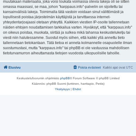
muutakaan materiaalia, joka voisi loukata voimassa olevia lakeja oli se sitten
omassa maassasi, se maa, johon "karppaus.info"-palvelin on sijoitettu tai
kansainvälisiä lakeja. Toimimalla tätä vastoin voidaan sinut välittömästi ja
lopullisesti poistaa järjestelmän käyttäjistä ja tarvittaessa internet-
yhteydentarjoajaasi otetaan yhteyttä. Kaikkien viestien IP-osoite tallennetaan
näiden ehtojen noudattamisen tarkkailua varten. Hyväksyt, että "karppaus.info"
on oikeus poistaa, muokata, siirtää ja sulkea mikä tahansa keskusteluketju tai
viesti niin halutessamme. Suostut myös siihen, että kaikki yllä annettu tieto
tallennetaan tietokantaan. Tätä tietoa ei anneta kolmannelle osapuolelle ilman
suostumustasi, mutta "karppaus.info" tai phpBB ei ole vastuussa mahdollisen
tietoturvamurron aiheuttamasta tietojen vuodosta ulkopuolisille tahoille.
Etusivu
Poista evästeet
Kaikki ajat ovat
UTC
Keskustelufoorumin ohjelmisto
phpBB
® Forum Software © phpBB Limited
Käännös: phpBB Suomi (lurttinen, harritapio, Pettis)
Yksityisyys
|
Ehdot