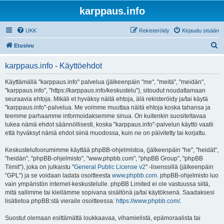
karppaus.info
UKK
Rekisteröidy
Kirjaudu sisään
E
Etusivu
t
karppaus.info - Käyttöehdot
s
i
Käyttämällä "karppaus.info" palvelua (jälkeenpäin "me", "meitä", "meidän",
"karppaus.info", "https://karppaus.info/keskustelu"), sitoudut noudattamaan
seuraavia ehtoja. Mikäli et hyväksy näitä ehtoja, älä rekisteröidy ja/tai käytä
"karppaus.info"-palvelua. Me voimme muuttaa näitä ehtoja koska tahansa ja
teemme parhaamme informoidaksemme sinua. On kuitenkin suositeltavaa
lukea nämä ehdot säännöllisesti, koska "karppaus.info"-palvelun käyttö vaatii
että hyväksyt nämä ehdot siinä muodossa, kuin ne on päivitetty tai korjattu.
Keskustelufoorumimme käyttää phpBB-ohjelmistoa, (jälkeenpäin "he", "heidät",
"heidän", "phpBB-ohjelmisto", "www.phpbb.com", "phpBB Group", "phpBB
Tiimit"), joka on julkaistu "
General Public License v2
" -lisenssillä (jälkeenpäin
"GPL") ja se voidaan ladata osoitteesta
www.phpbb.com
. phpBB-ohjelmisto luo
vain ympäristön internet-keskustelulle. phpBB Limited ei ole vastuussa siitä,
mitä sallimme tai kiellämme sopivana sisältönä ja/tai käytöksenä. Saadaksesi
lisätietoa phpBB:stä vieraile osoitteessa:
https://www.phpbb.com/
.
Suostut olemaan esittämättä loukkaavaa, vihamielistä, epämoraalista tai