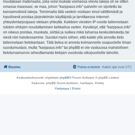
muutakaan materiaalia, joka voisi loukata voimassa olevia lakeja oli se sitten
omassa maassasi, se maa, johon "karppaus.info"-palvelin on sijoitettu tai
kansainvälisiä lakeja. Toimimalla tätä vastoin voidaan sinut välittömästi ja
lopullisesti poistaa järjestelmän käyttäjistä ja tarvittaessa internet-
yhteydentarjoajaasi otetaan yhteyttä. Kaikkien viestien IP-osoite tallennetaan
näiden ehtojen noudattamisen tarkkailua varten. Hyväksyt, että "karppaus.info"
on oikeus poistaa, muokata, siirtää ja sulkea mikä tahansa keskusteluketju tai
viesti niin halutessamme. Suostut myös siihen, että kaikki yllä annettu tieto
tallennetaan tietokantaan. Tätä tietoa ei anneta kolmannelle osapuolelle ilman
suostumustasi, mutta "karppaus.info" tai phpBB ei ole vastuussa mahdollisen
tietoturvamurron aiheuttamasta tietojen vuodosta ulkopuolisille tahoille.
Etusivu
Poista evästeet
Kaikki ajat ovat
UTC
Keskustelufoorumin ohjelmisto
phpBB
® Forum Software © phpBB Limited
Käännös: phpBB Suomi (lurttinen, harritapio, Pettis)
Yksityisyys
|
Ehdot