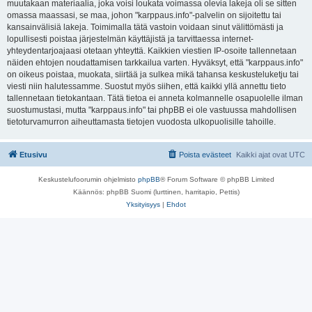
muutakaan materiaalia, joka voisi loukata voimassa olevia lakeja oli se sitten
omassa maassasi, se maa, johon "karppaus.info"-palvelin on sijoitettu tai
kansainvälisiä lakeja. Toimimalla tätä vastoin voidaan sinut välittömästi ja
lopullisesti poistaa järjestelmän käyttäjistä ja tarvittaessa internet-
yhteydentarjoajaasi otetaan yhteyttä. Kaikkien viestien IP-osoite tallennetaan
näiden ehtojen noudattamisen tarkkailua varten. Hyväksyt, että "karppaus.info"
on oikeus poistaa, muokata, siirtää ja sulkea mikä tahansa keskusteluketju tai
viesti niin halutessamme. Suostut myös siihen, että kaikki yllä annettu tieto
tallennetaan tietokantaan. Tätä tietoa ei anneta kolmannelle osapuolelle ilman
suostumustasi, mutta "karppaus.info" tai phpBB ei ole vastuussa mahdollisen
tietoturvamurron aiheuttamasta tietojen vuodosta ulkopuolisille tahoille.
Etusivu
Poista evästeet
Kaikki ajat ovat
UTC
Keskustelufoorumin ohjelmisto
phpBB
® Forum Software © phpBB Limited
Käännös: phpBB Suomi (lurttinen, harritapio, Pettis)
Yksityisyys
|
Ehdot