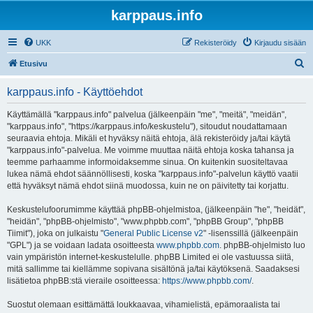
karppaus.info
UKK
Rekisteröidy
Kirjaudu sisään
E
Etusivu
t
karppaus.info - Käyttöehdot
s
i
Käyttämällä "karppaus.info" palvelua (jälkeenpäin "me", "meitä", "meidän",
"karppaus.info", "https://karppaus.info/keskustelu"), sitoudut noudattamaan
seuraavia ehtoja. Mikäli et hyväksy näitä ehtoja, älä rekisteröidy ja/tai käytä
"karppaus.info"-palvelua. Me voimme muuttaa näitä ehtoja koska tahansa ja
teemme parhaamme informoidaksemme sinua. On kuitenkin suositeltavaa
lukea nämä ehdot säännöllisesti, koska "karppaus.info"-palvelun käyttö vaatii
että hyväksyt nämä ehdot siinä muodossa, kuin ne on päivitetty tai korjattu.
Keskustelufoorumimme käyttää phpBB-ohjelmistoa, (jälkeenpäin "he", "heidät",
"heidän", "phpBB-ohjelmisto", "www.phpbb.com", "phpBB Group", "phpBB
Tiimit"), joka on julkaistu "
General Public License v2
" -lisenssillä (jälkeenpäin
"GPL") ja se voidaan ladata osoitteesta
www.phpbb.com
. phpBB-ohjelmisto luo
vain ympäristön internet-keskustelulle. phpBB Limited ei ole vastuussa siitä,
mitä sallimme tai kiellämme sopivana sisältönä ja/tai käytöksenä. Saadaksesi
lisätietoa phpBB:stä vieraile osoitteessa:
https://www.phpbb.com/
.
Suostut olemaan esittämättä loukkaavaa, vihamielistä, epämoraalista tai