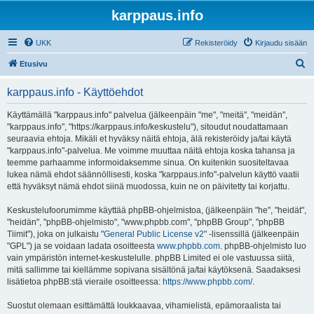
karppaus.info
UKK
Rekisteröidy
Kirjaudu sisään
E
Etusivu
t
karppaus.info - Käyttöehdot
s
i
Käyttämällä "karppaus.info" palvelua (jälkeenpäin "me", "meitä", "meidän",
"karppaus.info", "https://karppaus.info/keskustelu"), sitoudut noudattamaan
seuraavia ehtoja. Mikäli et hyväksy näitä ehtoja, älä rekisteröidy ja/tai käytä
"karppaus.info"-palvelua. Me voimme muuttaa näitä ehtoja koska tahansa ja
teemme parhaamme informoidaksemme sinua. On kuitenkin suositeltavaa
lukea nämä ehdot säännöllisesti, koska "karppaus.info"-palvelun käyttö vaatii
että hyväksyt nämä ehdot siinä muodossa, kuin ne on päivitetty tai korjattu.
Keskustelufoorumimme käyttää phpBB-ohjelmistoa, (jälkeenpäin "he", "heidät",
"heidän", "phpBB-ohjelmisto", "www.phpbb.com", "phpBB Group", "phpBB
Tiimit"), joka on julkaistu "
General Public License v2
" -lisenssillä (jälkeenpäin
"GPL") ja se voidaan ladata osoitteesta
www.phpbb.com
. phpBB-ohjelmisto luo
vain ympäristön internet-keskustelulle. phpBB Limited ei ole vastuussa siitä,
mitä sallimme tai kiellämme sopivana sisältönä ja/tai käytöksenä. Saadaksesi
lisätietoa phpBB:stä vieraile osoitteessa:
https://www.phpbb.com/
.
Suostut olemaan esittämättä loukkaavaa, vihamielistä, epämoraalista tai