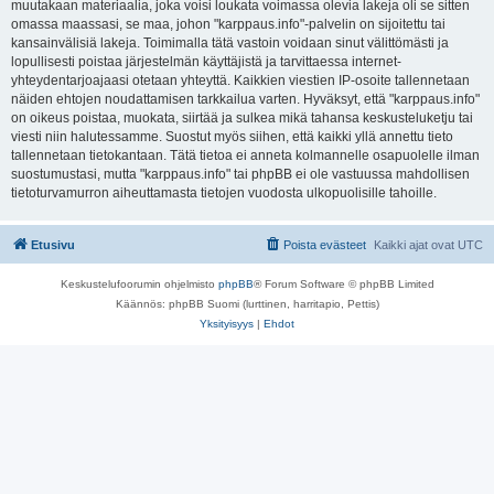
muutakaan materiaalia, joka voisi loukata voimassa olevia lakeja oli se sitten
omassa maassasi, se maa, johon "karppaus.info"-palvelin on sijoitettu tai
kansainvälisiä lakeja. Toimimalla tätä vastoin voidaan sinut välittömästi ja
lopullisesti poistaa järjestelmän käyttäjistä ja tarvittaessa internet-
yhteydentarjoajaasi otetaan yhteyttä. Kaikkien viestien IP-osoite tallennetaan
näiden ehtojen noudattamisen tarkkailua varten. Hyväksyt, että "karppaus.info"
on oikeus poistaa, muokata, siirtää ja sulkea mikä tahansa keskusteluketju tai
viesti niin halutessamme. Suostut myös siihen, että kaikki yllä annettu tieto
tallennetaan tietokantaan. Tätä tietoa ei anneta kolmannelle osapuolelle ilman
suostumustasi, mutta "karppaus.info" tai phpBB ei ole vastuussa mahdollisen
tietoturvamurron aiheuttamasta tietojen vuodosta ulkopuolisille tahoille.
Etusivu
Poista evästeet
Kaikki ajat ovat
UTC
Keskustelufoorumin ohjelmisto
phpBB
® Forum Software © phpBB Limited
Käännös: phpBB Suomi (lurttinen, harritapio, Pettis)
Yksityisyys
|
Ehdot