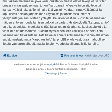
muutakaan materiaalia, joka voisi loukata voimassa olevia lakeja oli se sitten
omassa maassasi, se maa, johon "karppaus.info"-palvelin on sijoitettu tai
kansainvälisiä lakeja. Toimimalla tätä vastoin voidaan sinut välittömästi ja
lopullisesti poistaa järjestelmän käyttäjistä ja tarvittaessa internet-
yhteydentarjoajaasi otetaan yhteyttä. Kaikkien viestien IP-osoite tallennetaan
näiden ehtojen noudattamisen tarkkailua varten. Hyväksyt, että "karppaus.info"
on oikeus poistaa, muokata, siirtää ja sulkea mikä tahansa keskusteluketju tai
viesti niin halutessamme. Suostut myös siihen, että kaikki yllä annettu tieto
tallennetaan tietokantaan. Tätä tietoa ei anneta kolmannelle osapuolelle ilman
suostumustasi, mutta "karppaus.info" tai phpBB ei ole vastuussa mahdollisen
tietoturvamurron aiheuttamasta tietojen vuodosta ulkopuolisille tahoille.
Etusivu
Poista evästeet
Kaikki ajat ovat
UTC
Keskustelufoorumin ohjelmisto
phpBB
® Forum Software © phpBB Limited
Käännös: phpBB Suomi (lurttinen, harritapio, Pettis)
Yksityisyys
|
Ehdot