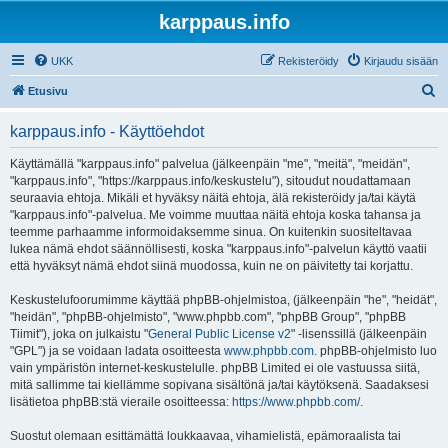
karppaus.info
UKK
Rekisteröidy
Kirjaudu sisään
E
Etusivu
t
karppaus.info - Käyttöehdot
s
i
Käyttämällä "karppaus.info" palvelua (jälkeenpäin "me", "meitä", "meidän",
"karppaus.info", "https://karppaus.info/keskustelu"), sitoudut noudattamaan
seuraavia ehtoja. Mikäli et hyväksy näitä ehtoja, älä rekisteröidy ja/tai käytä
"karppaus.info"-palvelua. Me voimme muuttaa näitä ehtoja koska tahansa ja
teemme parhaamme informoidaksemme sinua. On kuitenkin suositeltavaa
lukea nämä ehdot säännöllisesti, koska "karppaus.info"-palvelun käyttö vaatii
että hyväksyt nämä ehdot siinä muodossa, kuin ne on päivitetty tai korjattu.
Keskustelufoorumimme käyttää phpBB-ohjelmistoa, (jälkeenpäin "he", "heidät",
"heidän", "phpBB-ohjelmisto", "www.phpbb.com", "phpBB Group", "phpBB
Tiimit"), joka on julkaistu "
General Public License v2
" -lisenssillä (jälkeenpäin
"GPL") ja se voidaan ladata osoitteesta
www.phpbb.com
. phpBB-ohjelmisto luo
vain ympäristön internet-keskustelulle. phpBB Limited ei ole vastuussa siitä,
mitä sallimme tai kiellämme sopivana sisältönä ja/tai käytöksenä. Saadaksesi
lisätietoa phpBB:stä vieraile osoitteessa:
https://www.phpbb.com/
.
Suostut olemaan esittämättä loukkaavaa, vihamielistä, epämoraalista tai