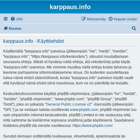
karppaus.info
UKK
Rekisteröidy
Kirjaudu sisään
E
Etusivu
t
karppaus.info - Käyttöehdot
s
i
Käyttämällä "karppaus.info" palvelua (jälkeenpäin "me", "meitä", "meidän",
"karppaus.info", "https://karppaus.info/keskustelu"), sitoudut noudattamaan
seuraavia ehtoja. Mikäli et hyväksy näitä ehtoja, älä rekisteröidy ja/tai käytä
"karppaus.info"-palvelua. Me voimme muuttaa näitä ehtoja koska tahansa ja
teemme parhaamme informoidaksemme sinua. On kuitenkin suositeltavaa
lukea nämä ehdot säännöllisesti, koska "karppaus.info"-palvelun käyttö vaatii
että hyväksyt nämä ehdot siinä muodossa, kuin ne on päivitetty tai korjattu.
Keskustelufoorumimme käyttää phpBB-ohjelmistoa, (jälkeenpäin "he", "heidät",
"heidän", "phpBB-ohjelmisto", "www.phpbb.com", "phpBB Group", "phpBB
Tiimit"), joka on julkaistu "
General Public License v2
" -lisenssillä (jälkeenpäin
"GPL") ja se voidaan ladata osoitteesta
www.phpbb.com
. phpBB-ohjelmisto luo
vain ympäristön internet-keskustelulle. phpBB Limited ei ole vastuussa siitä,
mitä sallimme tai kiellämme sopivana sisältönä ja/tai käytöksenä. Saadaksesi
lisätietoa phpBB:stä vieraile osoitteessa:
https://www.phpbb.com/
.
Suostut olemaan esittämättä loukkaavaa, vihamielistä, epämoraalista tai