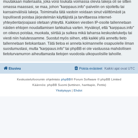
muutakaan materiaalia, joka voisi loukata voimassa olevia lakeja oli se sitten
omassa maassasi, se maa, johon "karppaus.info"-palvelin on sijoitettu tai
kansainvälisiä lakeja. Toimimalla tätä vastoin voidaan sinut välittömästi ja
lopullisesti poistaa järjestelmän käyttäjistä ja tarvittaessa internet-
yhteydentarjoajaasi otetaan yhteyttä. Kaikkien viestien IP-osoite tallennetaan
näiden ehtojen noudattamisen tarkkailua varten. Hyväksyt, että "karppaus.info"
on oikeus poistaa, muokata, siirtää ja sulkea mikä tahansa keskusteluketju tai
viesti niin halutessamme. Suostut myös siihen, että kaikki yllä annettu tieto
tallennetaan tietokantaan. Tätä tietoa ei anneta kolmannelle osapuolelle ilman
suostumustasi, mutta "karppaus.info" tai phpBB ei ole vastuussa mahdollisen
tietoturvamurron aiheuttamasta tietojen vuodosta ulkopuolisille tahoille.
Etusivu
Poista evästeet
Kaikki ajat ovat
UTC
Keskustelufoorumin ohjelmisto
phpBB
® Forum Software © phpBB Limited
Käännös: phpBB Suomi (lurttinen, harritapio, Pettis)
Yksityisyys
|
Ehdot