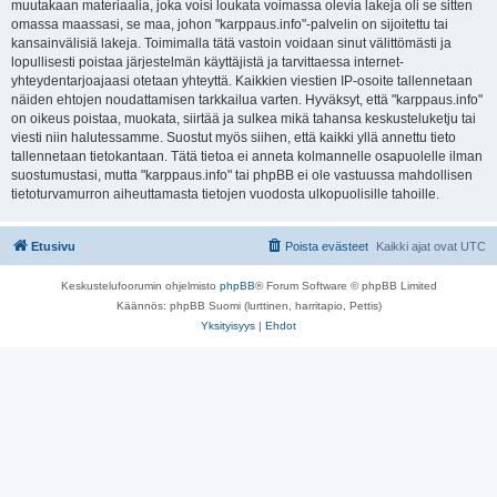
muutakaan materiaalia, joka voisi loukata voimassa olevia lakeja oli se sitten
omassa maassasi, se maa, johon "karppaus.info"-palvelin on sijoitettu tai
kansainvälisiä lakeja. Toimimalla tätä vastoin voidaan sinut välittömästi ja
lopullisesti poistaa järjestelmän käyttäjistä ja tarvittaessa internet-
yhteydentarjoajaasi otetaan yhteyttä. Kaikkien viestien IP-osoite tallennetaan
näiden ehtojen noudattamisen tarkkailua varten. Hyväksyt, että "karppaus.info"
on oikeus poistaa, muokata, siirtää ja sulkea mikä tahansa keskusteluketju tai
viesti niin halutessamme. Suostut myös siihen, että kaikki yllä annettu tieto
tallennetaan tietokantaan. Tätä tietoa ei anneta kolmannelle osapuolelle ilman
suostumustasi, mutta "karppaus.info" tai phpBB ei ole vastuussa mahdollisen
tietoturvamurron aiheuttamasta tietojen vuodosta ulkopuolisille tahoille.
Etusivu
Poista evästeet
Kaikki ajat ovat
UTC
Keskustelufoorumin ohjelmisto
phpBB
® Forum Software © phpBB Limited
Käännös: phpBB Suomi (lurttinen, harritapio, Pettis)
Yksityisyys
|
Ehdot