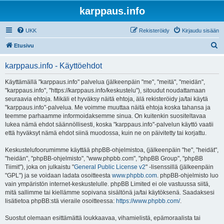
karppaus.info
UKK
Rekisteröidy
Kirjaudu sisään
E
Etusivu
t
karppaus.info - Käyttöehdot
s
i
Käyttämällä "karppaus.info" palvelua (jälkeenpäin "me", "meitä", "meidän",
"karppaus.info", "https://karppaus.info/keskustelu"), sitoudut noudattamaan
seuraavia ehtoja. Mikäli et hyväksy näitä ehtoja, älä rekisteröidy ja/tai käytä
"karppaus.info"-palvelua. Me voimme muuttaa näitä ehtoja koska tahansa ja
teemme parhaamme informoidaksemme sinua. On kuitenkin suositeltavaa
lukea nämä ehdot säännöllisesti, koska "karppaus.info"-palvelun käyttö vaatii
että hyväksyt nämä ehdot siinä muodossa, kuin ne on päivitetty tai korjattu.
Keskustelufoorumimme käyttää phpBB-ohjelmistoa, (jälkeenpäin "he", "heidät",
"heidän", "phpBB-ohjelmisto", "www.phpbb.com", "phpBB Group", "phpBB
Tiimit"), joka on julkaistu "
General Public License v2
" -lisenssillä (jälkeenpäin
"GPL") ja se voidaan ladata osoitteesta
www.phpbb.com
. phpBB-ohjelmisto luo
vain ympäristön internet-keskustelulle. phpBB Limited ei ole vastuussa siitä,
mitä sallimme tai kiellämme sopivana sisältönä ja/tai käytöksenä. Saadaksesi
lisätietoa phpBB:stä vieraile osoitteessa:
https://www.phpbb.com/
.
Suostut olemaan esittämättä loukkaavaa, vihamielistä, epämoraalista tai