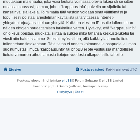
muutakaan materiaalia, joka voisi loukata voimassa olevia lakeja oli se sitten
omassa maassasi, se maa, johon "karppaus.info"-palvelin on sijoitettu tai
kansainvälisiä lakeja. Toimimalla tätä vastoin voidaan sinut välittömästi ja
lopullisesti poistaa järjestelmän käyttäjistä ja tarvittaessa internet-
yhteydentarjoajaasi otetaan yhteyttä. Kaikkien viestien IP-osoite tallennetaan
näiden ehtojen noudattamisen tarkkailua varten. Hyväksyt, että "karppaus.info"
on oikeus poistaa, muokata, siirtää ja sulkea mikä tahansa keskusteluketju tai
viesti niin halutessamme. Suostut myös siihen, että kaikki yllä annettu tieto
tallennetaan tietokantaan. Tätä tietoa ei anneta kolmannelle osapuolelle ilman
suostumustasi, mutta "karppaus.info" tai phpBB ei ole vastuussa mahdollisen
tietoturvamurron aiheuttamasta tietojen vuodosta ulkopuolisille tahoille.
Etusivu
Poista evästeet
Kaikki ajat ovat
UTC
Keskustelufoorumin ohjelmisto
phpBB
® Forum Software © phpBB Limited
Käännös: phpBB Suomi (lurttinen, harritapio, Pettis)
Yksityisyys
|
Ehdot