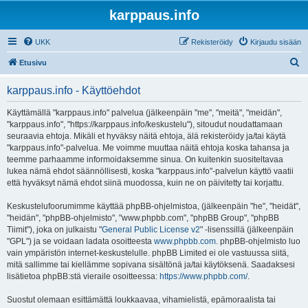
karppaus.info
UKK
Rekisteröidy
Kirjaudu sisään
E
Etusivu
t
karppaus.info - Käyttöehdot
s
i
Käyttämällä "karppaus.info" palvelua (jälkeenpäin "me", "meitä", "meidän",
"karppaus.info", "https://karppaus.info/keskustelu"), sitoudut noudattamaan
seuraavia ehtoja. Mikäli et hyväksy näitä ehtoja, älä rekisteröidy ja/tai käytä
"karppaus.info"-palvelua. Me voimme muuttaa näitä ehtoja koska tahansa ja
teemme parhaamme informoidaksemme sinua. On kuitenkin suositeltavaa
lukea nämä ehdot säännöllisesti, koska "karppaus.info"-palvelun käyttö vaatii
että hyväksyt nämä ehdot siinä muodossa, kuin ne on päivitetty tai korjattu.
Keskustelufoorumimme käyttää phpBB-ohjelmistoa, (jälkeenpäin "he", "heidät",
"heidän", "phpBB-ohjelmisto", "www.phpbb.com", "phpBB Group", "phpBB
Tiimit"), joka on julkaistu "
General Public License v2
" -lisenssillä (jälkeenpäin
"GPL") ja se voidaan ladata osoitteesta
www.phpbb.com
. phpBB-ohjelmisto luo
vain ympäristön internet-keskustelulle. phpBB Limited ei ole vastuussa siitä,
mitä sallimme tai kiellämme sopivana sisältönä ja/tai käytöksenä. Saadaksesi
lisätietoa phpBB:stä vieraile osoitteessa:
https://www.phpbb.com/
.
Suostut olemaan esittämättä loukkaavaa, vihamielistä, epämoraalista tai