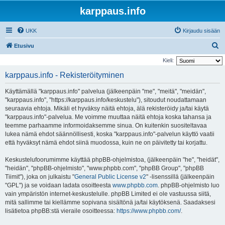
karppaus.info
UKK
Kirjaudu sisään
E
Etusivu
t
Kieli:
s
karppaus.info - Rekisteröityminen
i
Käyttämällä "karppaus.info" palvelua (jälkeenpäin "me", "meitä", "meidän",
"karppaus.info", "https://karppaus.info/keskustelu"), sitoudut noudattamaan
seuraavia ehtoja. Mikäli et hyväksy näitä ehtoja, älä rekisteröidy ja/tai käytä
"karppaus.info"-palvelua. Me voimme muuttaa näitä ehtoja koska tahansa ja
teemme parhaamme informoidaksemme sinua. On kuitenkin suositeltavaa
lukea nämä ehdot säännöllisesti, koska "karppaus.info"-palvelun käyttö vaatii
että hyväksyt nämä ehdot siinä muodossa, kuin ne on päivitetty tai korjattu.
Keskustelufoorumimme käyttää phpBB-ohjelmistoa, (jälkeenpäin "he", "heidät",
"heidän", "phpBB-ohjelmisto", "www.phpbb.com", "phpBB Group", "phpBB
Tiimit"), joka on julkaistu "
General Public License v2
" -lisenssillä (jälkeenpäin
"GPL") ja se voidaan ladata osoitteesta
www.phpbb.com
. phpBB-ohjelmisto luo
vain ympäristön internet-keskustelulle. phpBB Limited ei ole vastuussa siitä,
mitä sallimme tai kiellämme sopivana sisältönä ja/tai käytöksenä. Saadaksesi
lisätietoa phpBB:stä vieraile osoitteessa:
https://www.phpbb.com/
.