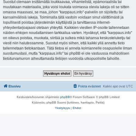
Suostut olemaan esittämättä loukkaavaa, vihamielistä, epämoraalista tai
muutakaan materiaalia, joka voisi loukata voimassa olevia lakeja oli se sitten
omassa maassasi, se maa, johon "karppaus.info"-palvelin on sijoitettu tai
kansainvälisiä lakeja. Toimimalla tätä vastoin voidaan sinut välittömästi ja
lopullisesti poistaa järjestelmän käyttäjistä ja tarvittaessa internet-
yhteydentarjoajaasi otetaan yhteyttä. Kaikkien viestien IP-osoite tallennetaan
näiden ehtojen noudattamisen tarkkailua varten. Hyväksyt, että "karppaus.info"
on oikeus poistaa, muokata, siirtää ja sulkea mikä tahansa keskusteluketju tai
viesti niin halutessamme. Suostut myös siihen, että kaikki yllä annettu tieto
tallennetaan tietokantaan. Tätä tietoa ei anneta kolmannelle osapuolelle ilman
suostumustasi, mutta "karppaus.info" tai phpBB ei ole vastuussa mahdollisen
tietoturvamurron aiheuttamasta tietojen vuodosta ulkopuolisille tahoille.
Etusivu
Poista evästeet
Kaikki ajat ovat
UTC
Keskustelufoorumin ohjelmisto
phpBB
® Forum Software © phpBB Limited
Käännös: phpBB Suomi (lurttinen, harritapio, Pettis)
Yksityisyys
|
Ehdot