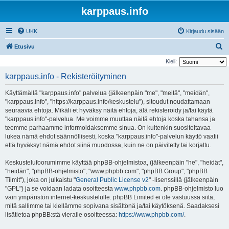
karppaus.info
UKK
Kirjaudu sisään
E
Etusivu
t
Kieli:
s
karppaus.info - Rekisteröityminen
i
Käyttämällä "karppaus.info" palvelua (jälkeenpäin "me", "meitä", "meidän",
"karppaus.info", "https://karppaus.info/keskustelu"), sitoudut noudattamaan
seuraavia ehtoja. Mikäli et hyväksy näitä ehtoja, älä rekisteröidy ja/tai käytä
"karppaus.info"-palvelua. Me voimme muuttaa näitä ehtoja koska tahansa ja
teemme parhaamme informoidaksemme sinua. On kuitenkin suositeltavaa
lukea nämä ehdot säännöllisesti, koska "karppaus.info"-palvelun käyttö vaatii
että hyväksyt nämä ehdot siinä muodossa, kuin ne on päivitetty tai korjattu.
Keskustelufoorumimme käyttää phpBB-ohjelmistoa, (jälkeenpäin "he", "heidät",
"heidän", "phpBB-ohjelmisto", "www.phpbb.com", "phpBB Group", "phpBB
Tiimit"), joka on julkaistu "
General Public License v2
" -lisenssillä (jälkeenpäin
"GPL") ja se voidaan ladata osoitteesta
www.phpbb.com
. phpBB-ohjelmisto luo
vain ympäristön internet-keskustelulle. phpBB Limited ei ole vastuussa siitä,
mitä sallimme tai kiellämme sopivana sisältönä ja/tai käytöksenä. Saadaksesi
lisätietoa phpBB:stä vieraile osoitteessa:
https://www.phpbb.com/
.