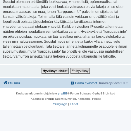
Suostut olemaan esittämättä loukkaavaa, vihamielistä, epämoraalista tai
muutakaan materiaalia, joka voisi loukata voimassa olevia lakeja oli se sitten
omassa maassasi, se maa, johon "karppaus.info"-palvelin on sijoitettu tai
kansainvälisiä lakeja. Toimimalla tätä vastoin voidaan sinut välittömästi ja
lopullisesti poistaa järjestelmän käyttäjistä ja tarvittaessa internet-
yhteydentarjoajaasi otetaan yhteyttä. Kaikkien viestien IP-osoite tallennetaan
näiden ehtojen noudattamisen tarkkailua varten. Hyväksyt, että "karppaus.info"
on oikeus poistaa, muokata, siirtää ja sulkea mikä tahansa keskusteluketju tai
viesti niin halutessamme. Suostut myös siihen, että kaikki yllä annettu tieto
tallennetaan tietokantaan. Tätä tietoa ei anneta kolmannelle osapuolelle ilman
suostumustasi, mutta "karppaus.info" tai phpBB ei ole vastuussa mahdollisen
tietoturvamurron aiheuttamasta tietojen vuodosta ulkopuolisille tahoille.
Etusivu
Poista evästeet
Kaikki ajat ovat
UTC
Keskustelufoorumin ohjelmisto
phpBB
® Forum Software © phpBB Limited
Käännös: phpBB Suomi (lurttinen, harritapio, Pettis)
Yksityisyys
|
Ehdot