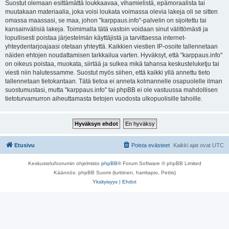
Suostut olemaan esittämättä loukkaavaa, vihamielistä, epämoraalista tai
muutakaan materiaalia, joka voisi loukata voimassa olevia lakeja oli se sitten
omassa maassasi, se maa, johon "karppaus.info"-palvelin on sijoitettu tai
kansainvälisiä lakeja. Toimimalla tätä vastoin voidaan sinut välittömästi ja
lopullisesti poistaa järjestelmän käyttäjistä ja tarvittaessa internet-
yhteydentarjoajaasi otetaan yhteyttä. Kaikkien viestien IP-osoite tallennetaan
näiden ehtojen noudattamisen tarkkailua varten. Hyväksyt, että "karppaus.info"
on oikeus poistaa, muokata, siirtää ja sulkea mikä tahansa keskusteluketju tai
viesti niin halutessamme. Suostut myös siihen, että kaikki yllä annettu tieto
tallennetaan tietokantaan. Tätä tietoa ei anneta kolmannelle osapuolelle ilman
suostumustasi, mutta "karppaus.info" tai phpBB ei ole vastuussa mahdollisen
tietoturvamurron aiheuttamasta tietojen vuodosta ulkopuolisille tahoille.
Etusivu
Poista evästeet
Kaikki ajat ovat
UTC
Keskustelufoorumin ohjelmisto
phpBB
® Forum Software © phpBB Limited
Käännös: phpBB Suomi (lurttinen, harritapio, Pettis)
Yksityisyys
|
Ehdot