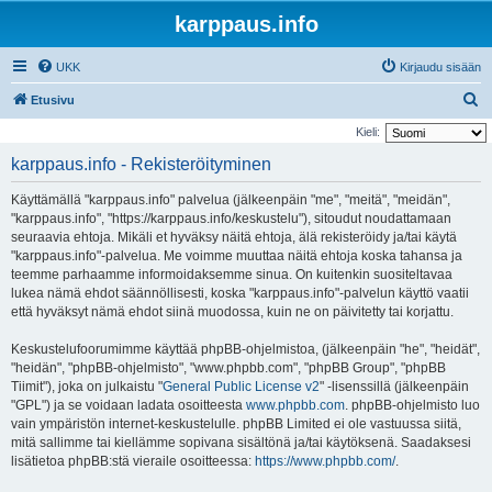
karppaus.info
UKK
Kirjaudu sisään
E
Etusivu
t
Kieli:
s
karppaus.info - Rekisteröityminen
i
Käyttämällä "karppaus.info" palvelua (jälkeenpäin "me", "meitä", "meidän",
"karppaus.info", "https://karppaus.info/keskustelu"), sitoudut noudattamaan
seuraavia ehtoja. Mikäli et hyväksy näitä ehtoja, älä rekisteröidy ja/tai käytä
"karppaus.info"-palvelua. Me voimme muuttaa näitä ehtoja koska tahansa ja
teemme parhaamme informoidaksemme sinua. On kuitenkin suositeltavaa
lukea nämä ehdot säännöllisesti, koska "karppaus.info"-palvelun käyttö vaatii
että hyväksyt nämä ehdot siinä muodossa, kuin ne on päivitetty tai korjattu.
Keskustelufoorumimme käyttää phpBB-ohjelmistoa, (jälkeenpäin "he", "heidät",
"heidän", "phpBB-ohjelmisto", "www.phpbb.com", "phpBB Group", "phpBB
Tiimit"), joka on julkaistu "
General Public License v2
" -lisenssillä (jälkeenpäin
"GPL") ja se voidaan ladata osoitteesta
www.phpbb.com
. phpBB-ohjelmisto luo
vain ympäristön internet-keskustelulle. phpBB Limited ei ole vastuussa siitä,
mitä sallimme tai kiellämme sopivana sisältönä ja/tai käytöksenä. Saadaksesi
lisätietoa phpBB:stä vieraile osoitteessa:
https://www.phpbb.com/
.