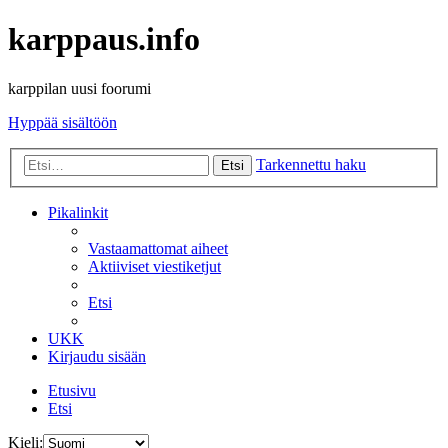
karppaus.info
karppilan uusi foorumi
Hyppää sisältöön
Tarkennettu haku
Etsi
Pikalinkit
Vastaamattomat aiheet
Aktiiviset viestiketjut
Etsi
UKK
Kirjaudu sisään
Etusivu
Etsi
Kieli: