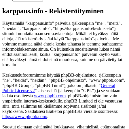
karppaus.info - Rekisteröityminen
Käyttämällä "karppaus.info" palvelua (jälkeenpäin "me", "meitä",
"meidän", "karppaus.info", "https://karppaus.info/keskustelu"),
sitoudut noudattamaan seuraavia ehtoja. Mikäli et hyväksy näitä
ehtoja, älä rekisteröidy ja/tai käytä "karppaus.info"-palvelua. Me
voimme muuttaa näitä ehtoja koska tahansa ja teemme parhaamme
informoidaksemme sinua. On kuitenkin suositeltavaa lukea nämä
ehdot säännöllisesti, koska "karppaus.info"-palvelun käyttö vaatii
että hyväksyt nämä ehdot siinä muodossa, kuin ne on päivitetty tai
korjattu.
Keskustelufoorumimme käyttää phpBB-ohjelmistoa, (jälkeenpäin
"he", "heidät", "heidän", "phpBB-ohjelmisto", "www.phpbb.com",
"phpBB Group", "phpBB Tiimit"), joka on julkaistu "
General
Public License v2
" -lisenssillä (jälkeenpäin "GPL") ja se voidaan
ladata osoitteesta
www.phpbb.com
. phpBB-ohjelmisto luo vain
ympäristön internet-keskustelulle. phpBB Limited ei ole vastuussa
siitä, mitä sallimme tai kiellämme sopivana sisältönä ja/tai
käytöksenä. Saadaksesi lisätietoa phpBB:stä vieraile osoitteessa:
https://www.phpbb.com/
.
Suostut olemaan esittämättä loukkaavaa, vihamielistä, epämoraalista