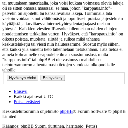
tai muutakaan materiaalia, joka voisi loukata voimassa olevia lakeja
oli se sitten omassa maassasi, se maa, johon "karppaus.info"-
palvelin on sijoitettu tai kansainvälisiä lakeja. Toimimalla tätä
vastoin voidaan sinut välittömästi ja lopullisesti poistaa järjestelmän
käyttäjistä ja tarvittaessa internet-yhteydentarjoajaasi otetaan
yhteyttä. Kaikkien viestien IP-osoite tallennetaan näiden ehtojen
noudattamisen tarkkailua varten. Hyväksyt, että "karppaus.info" on
oikeus poistaa, muokata, siirtää ja sulkea mikä tahansa
keskusteluketju tai viesti niin halutessamme. Suostut myös siihen,
että kaikki yllä annettu tieto tallennetaan tietokantaan. Tätä tietoa ei
anneta kolmannelle osapuolelle ilman suostumustasi, mutta
"karppaus.info" tai phpBB ei ole vastuussa mahdollisen
tietoturvamurron aiheuttamasta tietojen vuodosta ulkopuolisille
tahoille.
Etusivu
Kaikki ajat ovat
UTC
Poista evästeet
Keskustelufoorumin ohjelmisto
phpBB
® Forum Software © phpBB
Limited
Käännös: phpBB Suomi (lurttinen, harritapio, Pettis)