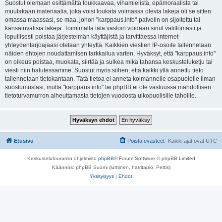
Suostut olemaan esittämättä loukkaavaa, vihamielistä, epämoraalista tai
muutakaan materiaalia, joka voisi loukata voimassa olevia lakeja oli se sitten
omassa maassasi, se maa, johon "karppaus.info"-palvelin on sijoitettu tai
kansainvälisiä lakeja. Toimimalla tätä vastoin voidaan sinut välittömästi ja
lopullisesti poistaa järjestelmän käyttäjistä ja tarvittaessa internet-
yhteydentarjoajaasi otetaan yhteyttä. Kaikkien viestien IP-osoite tallennetaan
näiden ehtojen noudattamisen tarkkailua varten. Hyväksyt, että "karppaus.info"
on oikeus poistaa, muokata, siirtää ja sulkea mikä tahansa keskusteluketju tai
viesti niin halutessamme. Suostut myös siihen, että kaikki yllä annettu tieto
tallennetaan tietokantaan. Tätä tietoa ei anneta kolmannelle osapuolelle ilman
suostumustasi, mutta "karppaus.info" tai phpBB ei ole vastuussa mahdollisen
tietoturvamurron aiheuttamasta tietojen vuodosta ulkopuolisille tahoille.
Etusivu
Poista evästeet
Kaikki ajat ovat
UTC
Keskustelufoorumin ohjelmisto
phpBB
® Forum Software © phpBB Limited
Käännös: phpBB Suomi (lurttinen, harritapio, Pettis)
Yksityisyys
|
Ehdot