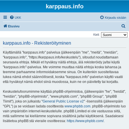
karppaus.info
UKK
Kirjaudu sisään
E
Etusivu
t
Kieli:
s
karppaus.info - Rekisteröityminen
i
Käyttämällä "karppaus.info" palvelua (jälkeenpäin "me", "meitä", "meidän",
"karppaus.info", "https://karppaus.info/keskustelu"), sitoudut noudattamaan
seuraavia ehtoja. Mikäli et hyväksy näitä ehtoja, älä rekisteröidy ja/tai käytä
"karppaus.info"-palvelua. Me voimme muuttaa näitä ehtoja koska tahansa ja
teemme parhaamme informoidaksemme sinua. On kuitenkin suositeltavaa
lukea nämä ehdot säännöllisesti, koska "karppaus.info"-palvelun käyttö vaatii
että hyväksyt nämä ehdot siinä muodossa, kuin ne on päivitetty tai korjattu.
Keskustelufoorumimme käyttää phpBB-ohjelmistoa, (jälkeenpäin "he", "heidät",
"heidän", "phpBB-ohjelmisto", "www.phpbb.com", "phpBB Group", "phpBB
Tiimit"), joka on julkaistu "
General Public License v2
" -lisenssillä (jälkeenpäin
"GPL") ja se voidaan ladata osoitteesta
www.phpbb.com
. phpBB-ohjelmisto luo
vain ympäristön internet-keskustelulle. phpBB Limited ei ole vastuussa siitä,
mitä sallimme tai kiellämme sopivana sisältönä ja/tai käytöksenä. Saadaksesi
lisätietoa phpBB:stä vieraile osoitteessa:
https://www.phpbb.com/
.