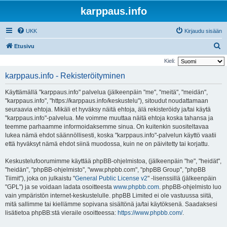
karppaus.info
UKK
Kirjaudu sisään
E
Etusivu
t
Kieli:
s
karppaus.info - Rekisteröityminen
i
Käyttämällä "karppaus.info" palvelua (jälkeenpäin "me", "meitä", "meidän",
"karppaus.info", "https://karppaus.info/keskustelu"), sitoudut noudattamaan
seuraavia ehtoja. Mikäli et hyväksy näitä ehtoja, älä rekisteröidy ja/tai käytä
"karppaus.info"-palvelua. Me voimme muuttaa näitä ehtoja koska tahansa ja
teemme parhaamme informoidaksemme sinua. On kuitenkin suositeltavaa
lukea nämä ehdot säännöllisesti, koska "karppaus.info"-palvelun käyttö vaatii
että hyväksyt nämä ehdot siinä muodossa, kuin ne on päivitetty tai korjattu.
Keskustelufoorumimme käyttää phpBB-ohjelmistoa, (jälkeenpäin "he", "heidät",
"heidän", "phpBB-ohjelmisto", "www.phpbb.com", "phpBB Group", "phpBB
Tiimit"), joka on julkaistu "
General Public License v2
" -lisenssillä (jälkeenpäin
"GPL") ja se voidaan ladata osoitteesta
www.phpbb.com
. phpBB-ohjelmisto luo
vain ympäristön internet-keskustelulle. phpBB Limited ei ole vastuussa siitä,
mitä sallimme tai kiellämme sopivana sisältönä ja/tai käytöksenä. Saadaksesi
lisätietoa phpBB:stä vieraile osoitteessa:
https://www.phpbb.com/
.