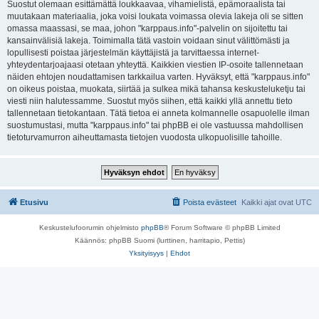
Suostut olemaan esittämättä loukkaavaa, vihamielistä, epämoraalista tai
muutakaan materiaalia, joka voisi loukata voimassa olevia lakeja oli se sitten
omassa maassasi, se maa, johon "karppaus.info"-palvelin on sijoitettu tai
kansainvälisiä lakeja. Toimimalla tätä vastoin voidaan sinut välittömästi ja
lopullisesti poistaa järjestelmän käyttäjistä ja tarvittaessa internet-
yhteydentarjoajaasi otetaan yhteyttä. Kaikkien viestien IP-osoite tallennetaan
näiden ehtojen noudattamisen tarkkailua varten. Hyväksyt, että "karppaus.info"
on oikeus poistaa, muokata, siirtää ja sulkea mikä tahansa keskusteluketju tai
viesti niin halutessamme. Suostut myös siihen, että kaikki yllä annettu tieto
tallennetaan tietokantaan. Tätä tietoa ei anneta kolmannelle osapuolelle ilman
suostumustasi, mutta "karppaus.info" tai phpBB ei ole vastuussa mahdollisen
tietoturvamurron aiheuttamasta tietojen vuodosta ulkopuolisille tahoille.
Etusivu
Poista evästeet
Kaikki ajat ovat
UTC
Keskustelufoorumin ohjelmisto
phpBB
® Forum Software © phpBB Limited
Käännös: phpBB Suomi (lurttinen, harritapio, Pettis)
Yksityisyys
|
Ehdot