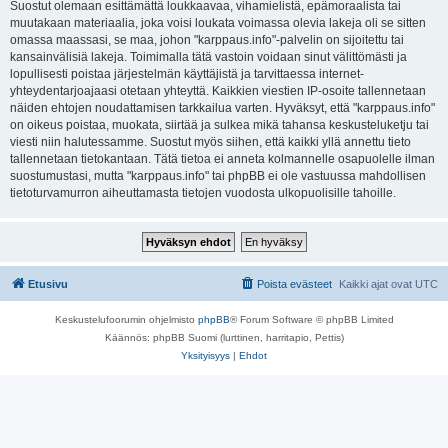
Suostut olemaan esittämättä loukkaavaa, vihamielistä, epämoraalista tai
muutakaan materiaalia, joka voisi loukata voimassa olevia lakeja oli se sitten
omassa maassasi, se maa, johon "karppaus.info"-palvelin on sijoitettu tai
kansainvälisiä lakeja. Toimimalla tätä vastoin voidaan sinut välittömästi ja
lopullisesti poistaa järjestelmän käyttäjistä ja tarvittaessa internet-
yhteydentarjoajaasi otetaan yhteyttä. Kaikkien viestien IP-osoite tallennetaan
näiden ehtojen noudattamisen tarkkailua varten. Hyväksyt, että "karppaus.info"
on oikeus poistaa, muokata, siirtää ja sulkea mikä tahansa keskusteluketju tai
viesti niin halutessamme. Suostut myös siihen, että kaikki yllä annettu tieto
tallennetaan tietokantaan. Tätä tietoa ei anneta kolmannelle osapuolelle ilman
suostumustasi, mutta "karppaus.info" tai phpBB ei ole vastuussa mahdollisen
tietoturvamurron aiheuttamasta tietojen vuodosta ulkopuolisille tahoille.
Etusivu
Poista evästeet
Kaikki ajat ovat
UTC
Keskustelufoorumin ohjelmisto
phpBB
® Forum Software © phpBB Limited
Käännös: phpBB Suomi (lurttinen, harritapio, Pettis)
Yksityisyys
|
Ehdot