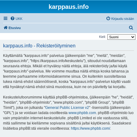
karppaus.info
UKK
Kirjaudu sisään
E
Etusivu
t
Kieli:
s
karppaus.info - Rekisteröityminen
i
Käyttämällä "karppaus.info" palvelua (jälkeenpäin "me", "meitä", "meidän",
"karppaus.info", "https://karppaus.info/keskustelu"), sitoudut noudattamaan
seuraavia ehtoja. Mikäli et hyväksy näitä ehtoja, älä rekisteröidy ja/tai käytä
"karppaus.info"-palvelua. Me voimme muuttaa näitä ehtoja koska tahansa ja
teemme parhaamme informoidaksemme sinua. On kuitenkin suositeltavaa
lukea nämä ehdot säännöllisesti, koska "karppaus.info"-palvelun käyttö vaatii
että hyväksyt nämä ehdot siinä muodossa, kuin ne on päivitetty tai korjattu.
Keskustelufoorumimme käyttää phpBB-ohjelmistoa, (jälkeenpäin "he", "heidät",
"heidän", "phpBB-ohjelmisto", "www.phpbb.com", "phpBB Group", "phpBB
Tiimit"), joka on julkaistu "
General Public License v2
" -lisenssillä (jälkeenpäin
"GPL") ja se voidaan ladata osoitteesta
www.phpbb.com
. phpBB-ohjelmisto luo
vain ympäristön internet-keskustelulle. phpBB Limited ei ole vastuussa siitä,
mitä sallimme tai kiellämme sopivana sisältönä ja/tai käytöksenä. Saadaksesi
lisätietoa phpBB:stä vieraile osoitteessa:
https://www.phpbb.com/
.