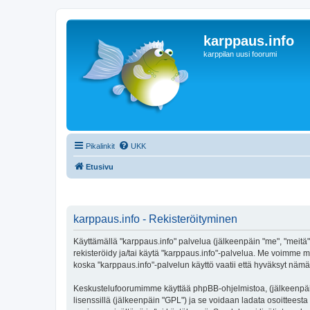
karppaus.info
karppilan uusi foorumi
Pikalinkit
UKK
Etusivu
karppaus.info - Rekisteröityminen
Käyttämällä "karppaus.info" palvelua (jälkeenpäin "me", "meitä",
rekisteröidy ja/tai käytä "karppaus.info"-palvelua. Me voimm
koska "karppaus.info"-palvelun käyttö vaatii että hyväksyt nämä 
Keskustelufoorumimme käyttää phpBB-ohjelmistoa, (jälkeenpäin 
lisenssillä (jälkeenpäin "GPL") ja se voidaan ladata osoitteesta