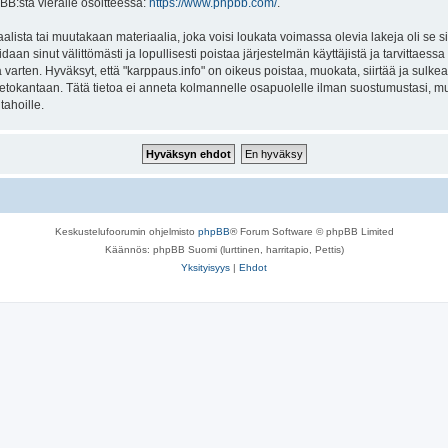
BB:stä vieraile osoitteessa:
https://www.phpbb.com/
.
lista tai muutakaan materiaalia, joka voisi loukata voimassa olevia lakeja oli se 
oidaan sinut välittömästi ja lopullisesti poistaa järjestelmän käyttäjistä ja tarvittaes
varten. Hyväksyt, että "karppaus.info" on oikeus poistaa, muokata, siirtää ja sulke
n tietokantaan. Tätä tietoa ei anneta kolmannelle osapuolelle ilman suostumustasi, 
tahoille.
Keskustelufoorumin ohjelmisto
phpBB
® Forum Software © phpBB Limited
Käännös: phpBB Suomi (lurttinen, harritapio, Pettis)
Yksityisyys
|
Ehdot