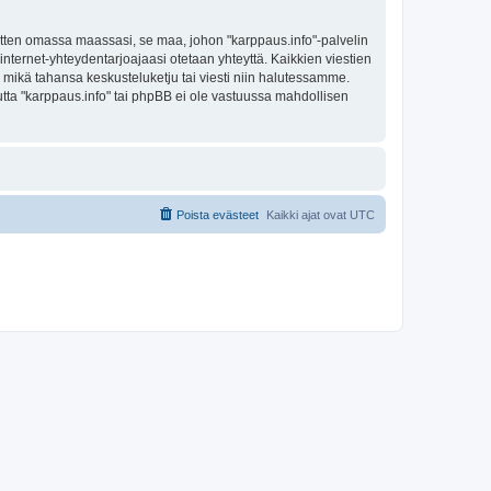
sitten omassa maassasi, se maa, johon "karppaus.info"-palvelin
sa internet-yhteydentarjoajaasi otetaan yhteyttä. Kaikkien viestien
a mikä tahansa keskusteluketju tai viesti niin halutessamme.
mutta "karppaus.info" tai phpBB ei ole vastuussa mahdollisen
Poista evästeet
Kaikki ajat ovat
UTC