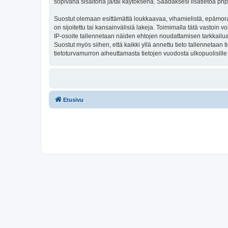
sopivana sisältönä ja/tai käytöksenä. Saadaksesi lisätietoa php
Suostut olemaan esittämättä loukkaavaa, vihamielistä, epämoraa
on sijoitettu tai kansainvälisiä lakeja. Toimimalla tätä vastoin v
IP-osoite tallennetaan näiden ehtojen noudattamisen tarkkailua 
Suostut myös siihen, että kaikki yllä annettu tieto tallennetaa
tietoturvamurron aiheuttamasta tietojen vuodosta ulkopuolisille 
Etusivu