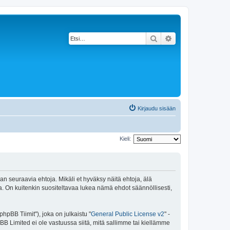
Etsi
Tarkennettu haku
Kirjaudu sisään
Kieli:
an seuraavia ehtoja. Mikäli et hyväksy näitä ehtoja, älä
 On kuitenkin suositeltavaa lukea nämä ehdot säännöllisesti,
pBB Tiimit"), joka on julkaistu "
General Public License v2
" -
BB Limited ei ole vastuussa siitä, mitä sallimme tai kiellämme