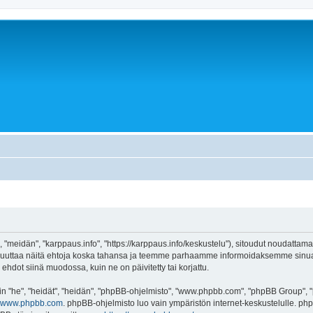
 "meidän", "karppaus.info", "https://karppaus.info/keskustelu"), sitoudut noudattama
e muuttaa näitä ehtoja koska tahansa ja teemme parhaamme informoidaksemme sinua.
ehdot siinä muodossa, kuin ne on päivitetty tai korjattu.
"he", "heidät", "heidän", "phpBB-ohjelmisto", "www.phpbb.com", "phpBB Group", "ph
www.phpbb.com
. phpBB-ohjelmisto luo vain ympäristön internet-keskustelulle. php