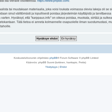
BB:stä vieraile osoitteessa:
https://www.phpbb.com/
.
lista tai muutakaan materiaalia, joka voisi loukata voimassa olevia lakeja oli se 
oidaan sinut välittömästi ja lopullisesti poistaa järjestelmän käyttäjistä ja tarvittaes
varten. Hyväksyt, että "karppaus.info" on oikeus poistaa, muokata, siirtää ja sulke
n tietokantaan. Tätä tietoa ei anneta kolmannelle osapuolelle ilman suostumustasi, 
tahoille.
Keskustelufoorumin ohjelmisto
phpBB
® Forum Software © phpBB Limited
Käännös: phpBB Suomi (lurttinen, harritapio, Pettis)
Yksityisyys
|
Ehdot