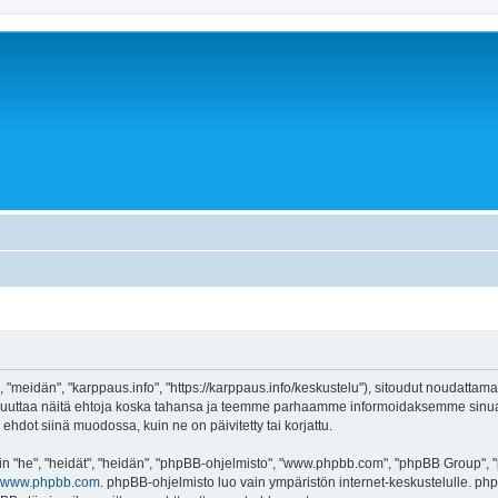
 "meidän", "karppaus.info", "https://karppaus.info/keskustelu"), sitoudut noudattama
e muuttaa näitä ehtoja koska tahansa ja teemme parhaamme informoidaksemme sinua.
ehdot siinä muodossa, kuin ne on päivitetty tai korjattu.
"he", "heidät", "heidän", "phpBB-ohjelmisto", "www.phpbb.com", "phpBB Group", "ph
www.phpbb.com
. phpBB-ohjelmisto luo vain ympäristön internet-keskustelulle. php