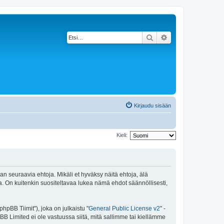
Etsi
Tarkennettu haku
Kirjaudu sisään
Kieli:
an seuraavia ehtoja. Mikäli et hyväksy näitä ehtoja, älä
 On kuitenkin suositeltavaa lukea nämä ehdot säännöllisesti,
pBB Tiimit"), joka on julkaistu "
General Public License v2
" -
BB Limited ei ole vastuussa siitä, mitä sallimme tai kiellämme