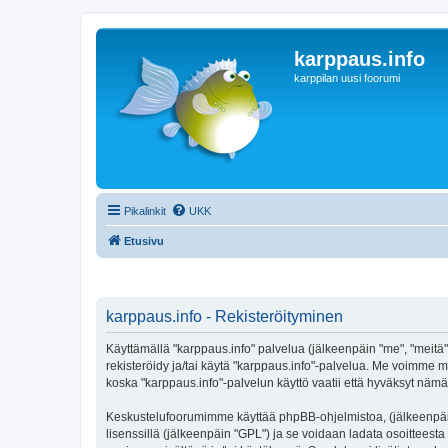
karppaus.info
karppilan uusi foorumi
Pikalinkit
UKK
Etusivu
karppaus.info - Rekisteröityminen
Käyttämällä "karppaus.info" palvelua (jälkeenpäin "me", "meitä",
rekisteröidy ja/tai käytä "karppaus.info"-palvelua. Me voimm
koska "karppaus.info"-palvelun käyttö vaatii että hyväksyt nämä 
Keskustelufoorumimme käyttää phpBB-ohjelmistoa, (jälkeenpäin 
lisenssillä (jälkeenpäin "GPL") ja se voidaan ladata osoitteesta