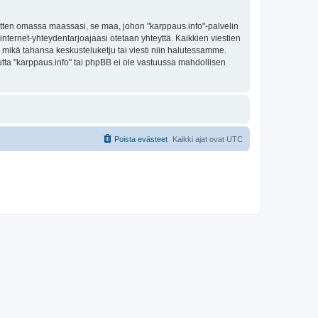
sitten omassa maassasi, se maa, johon "karppaus.info"-palvelin
sa internet-yhteydentarjoajaasi otetaan yhteyttä. Kaikkien viestien
a mikä tahansa keskusteluketju tai viesti niin halutessamme.
mutta "karppaus.info" tai phpBB ei ole vastuussa mahdollisen
Poista evästeet
Kaikki ajat ovat
UTC