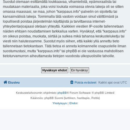
Suostut olemaan esittämättä loukkaavaa, vihamielistä, epämoraalista tai
muutakaan materiaalia, joka voisi loukata voimassa olevia lakeja oli se sitten
omassa maassasi, se maa, johon "karppaus.info"-palvelin on sijoitettu tai
kansainvälisiä lakeja. Toimimalla tätä vastoin voidaan sinut välittömästi ja
lopullisesti poistaa järjestelmän käyttäjistä ja tarvittaessa internet-
yhteydentarjoajaasi otetaan yhteyttä. Kaikkien viestien IP-osoite tallennetaan
näiden ehtojen noudattamisen tarkkailua varten. Hyväksyt, että "karppaus.info"
on oikeus poistaa, muokata, siirtää ja sulkea mikä tahansa keskusteluketju tai
viesti niin halutessamme. Suostut myös siihen, että kaikki yllä annettu tieto
tallennetaan tietokantaan. Tätä tietoa ei anneta kolmannelle osapuolelle ilman
suostumustasi, mutta "karppaus.info" tai phpBB ei ole vastuussa mahdollisen
tietoturvamurron aiheuttamasta tietojen vuodosta ulkopuolisille tahoille.
Etusivu
Poista evästeet
Kaikki ajat ovat
UTC
Keskustelufoorumin ohjelmisto
phpBB
® Forum Software © phpBB Limited
Käännös: phpBB Suomi (lurttinen, harritapio, Pettis)
Yksityisyys
|
Ehdot