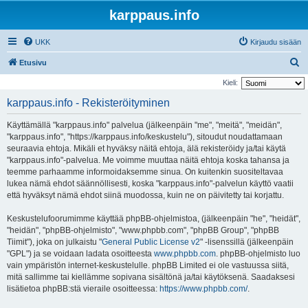
karppaus.info
UKK
Kirjaudu sisään
E
Etusivu
t
Kieli:
s
karppaus.info - Rekisteröityminen
i
Käyttämällä "karppaus.info" palvelua (jälkeenpäin "me", "meitä", "meidän",
"karppaus.info", "https://karppaus.info/keskustelu"), sitoudut noudattamaan
seuraavia ehtoja. Mikäli et hyväksy näitä ehtoja, älä rekisteröidy ja/tai käytä
"karppaus.info"-palvelua. Me voimme muuttaa näitä ehtoja koska tahansa ja
teemme parhaamme informoidaksemme sinua. On kuitenkin suositeltavaa
lukea nämä ehdot säännöllisesti, koska "karppaus.info"-palvelun käyttö vaatii
että hyväksyt nämä ehdot siinä muodossa, kuin ne on päivitetty tai korjattu.
Keskustelufoorumimme käyttää phpBB-ohjelmistoa, (jälkeenpäin "he", "heidät",
"heidän", "phpBB-ohjelmisto", "www.phpbb.com", "phpBB Group", "phpBB
Tiimit"), joka on julkaistu "
General Public License v2
" -lisenssillä (jälkeenpäin
"GPL") ja se voidaan ladata osoitteesta
www.phpbb.com
. phpBB-ohjelmisto luo
vain ympäristön internet-keskustelulle. phpBB Limited ei ole vastuussa siitä,
mitä sallimme tai kiellämme sopivana sisältönä ja/tai käytöksenä. Saadaksesi
lisätietoa phpBB:stä vieraile osoitteessa:
https://www.phpbb.com/
.