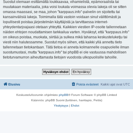
Suostut olemaan esittämättä loukkaavaa, vihamielistä, epämoraalista tai
muutakaan materiaalia, joka voisi loukata voimassa olevia lakeja oli se sitten
omassa maassasi, se maa, johon "karppaus.info"-palvelin on sijoitettu tai
kansainvälisiä lakeja. Toimimalla tätä vastoin voidaan sinut välittömästi ja
lopullisesti poistaa järjestelmän käyttäjistä ja tarvittaessa internet-
yhteydentarjoajaasi otetaan yhteyttä. Kaikkien viestien IP-osoite tallennetaan
näiden ehtojen noudattamisen tarkkailua varten. Hyväksyt, että "karppaus.info"
on oikeus poistaa, muokata, siirtää ja sulkea mikä tahansa keskusteluketju tai
viesti niin halutessamme. Suostut myös siihen, että kaikki yllä annettu tieto
tallennetaan tietokantaan. Tätä tietoa ei anneta kolmannelle osapuolelle ilman
suostumustasi, mutta "karppaus.info" tai phpBB ei ole vastuussa mahdollisen
tietoturvamurron aiheuttamasta tietojen vuodosta ulkopuolisille tahoille.
Etusivu
Poista evästeet
Kaikki ajat ovat
UTC
Keskustelufoorumin ohjelmisto
phpBB
® Forum Software © phpBB Limited
Käännös: phpBB Suomi (lurttinen, harritapio, Pettis)
Yksityisyys
|
Ehdot