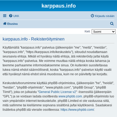
karppaus.info
UKK
Kirjaudu sisään
E
Etusivu
t
Kieli:
s
karppaus.info - Rekisteröityminen
i
Käyttämällä "karppaus.info" palvelua (jälkeenpäin "me", "meitä", "meidän",
"karppaus.info", "https://karppaus.info/keskustelu"), sitoudut noudattamaan
seuraavia ehtoja. Mikäli et hyväksy näitä ehtoja, älä rekisteröidy ja/tai käytä
"karppaus.info"-palvelua. Me voimme muuttaa näitä ehtoja koska tahansa ja
teemme parhaamme informoidaksemme sinua. On kuitenkin suositeltavaa
lukea nämä ehdot säännöllisesti, koska "karppaus.info"-palvelun käyttö vaatii
että hyväksyt nämä ehdot siinä muodossa, kuin ne on päivitetty tai korjattu.
Keskustelufoorumimme käyttää phpBB-ohjelmistoa, (jälkeenpäin "he", "heidät",
"heidän", "phpBB-ohjelmisto", "www.phpbb.com", "phpBB Group", "phpBB
Tiimit"), joka on julkaistu "
General Public License v2
" -lisenssillä (jälkeenpäin
"GPL") ja se voidaan ladata osoitteesta
www.phpbb.com
. phpBB-ohjelmisto luo
vain ympäristön internet-keskustelulle. phpBB Limited ei ole vastuussa siitä,
mitä sallimme tai kiellämme sopivana sisältönä ja/tai käytöksenä. Saadaksesi
lisätietoa phpBB:stä vieraile osoitteessa:
https://www.phpbb.com/
.