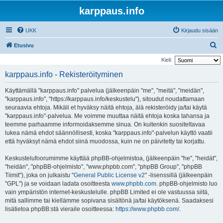
karppaus.info
UKK
Kirjaudu sisään
E
Etusivu
t
Kieli:
s
karppaus.info - Rekisteröityminen
i
Käyttämällä "karppaus.info" palvelua (jälkeenpäin "me", "meitä", "meidän",
"karppaus.info", "https://karppaus.info/keskustelu"), sitoudut noudattamaan
seuraavia ehtoja. Mikäli et hyväksy näitä ehtoja, älä rekisteröidy ja/tai käytä
"karppaus.info"-palvelua. Me voimme muuttaa näitä ehtoja koska tahansa ja
teemme parhaamme informoidaksemme sinua. On kuitenkin suositeltavaa
lukea nämä ehdot säännöllisesti, koska "karppaus.info"-palvelun käyttö vaatii
että hyväksyt nämä ehdot siinä muodossa, kuin ne on päivitetty tai korjattu.
Keskustelufoorumimme käyttää phpBB-ohjelmistoa, (jälkeenpäin "he", "heidät",
"heidän", "phpBB-ohjelmisto", "www.phpbb.com", "phpBB Group", "phpBB
Tiimit"), joka on julkaistu "
General Public License v2
" -lisenssillä (jälkeenpäin
"GPL") ja se voidaan ladata osoitteesta
www.phpbb.com
. phpBB-ohjelmisto luo
vain ympäristön internet-keskustelulle. phpBB Limited ei ole vastuussa siitä,
mitä sallimme tai kiellämme sopivana sisältönä ja/tai käytöksenä. Saadaksesi
lisätietoa phpBB:stä vieraile osoitteessa:
https://www.phpbb.com/
.