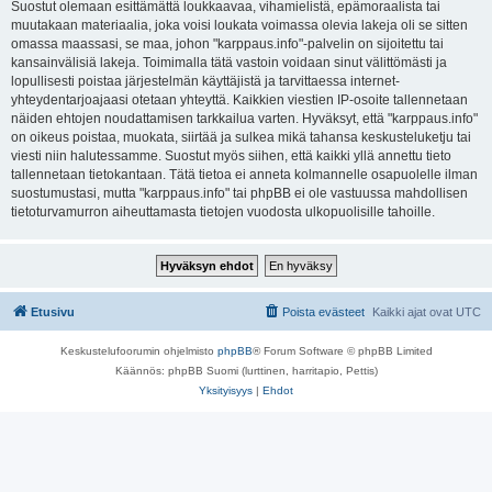
Suostut olemaan esittämättä loukkaavaa, vihamielistä, epämoraalista tai
muutakaan materiaalia, joka voisi loukata voimassa olevia lakeja oli se sitten
omassa maassasi, se maa, johon "karppaus.info"-palvelin on sijoitettu tai
kansainvälisiä lakeja. Toimimalla tätä vastoin voidaan sinut välittömästi ja
lopullisesti poistaa järjestelmän käyttäjistä ja tarvittaessa internet-
yhteydentarjoajaasi otetaan yhteyttä. Kaikkien viestien IP-osoite tallennetaan
näiden ehtojen noudattamisen tarkkailua varten. Hyväksyt, että "karppaus.info"
on oikeus poistaa, muokata, siirtää ja sulkea mikä tahansa keskusteluketju tai
viesti niin halutessamme. Suostut myös siihen, että kaikki yllä annettu tieto
tallennetaan tietokantaan. Tätä tietoa ei anneta kolmannelle osapuolelle ilman
suostumustasi, mutta "karppaus.info" tai phpBB ei ole vastuussa mahdollisen
tietoturvamurron aiheuttamasta tietojen vuodosta ulkopuolisille tahoille.
Etusivu
Poista evästeet
Kaikki ajat ovat
UTC
Keskustelufoorumin ohjelmisto
phpBB
® Forum Software © phpBB Limited
Käännös: phpBB Suomi (lurttinen, harritapio, Pettis)
Yksityisyys
|
Ehdot