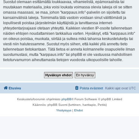
Suostut olemaan esittämättä loukkaavaa, vihamielistä, epämoraalista tai
muutakaan materiaalia, joka voisi loukata voimassa olevia lakeja oli se sitten
omassa maassasi, se maa, johon "karppaus.info"-palvelin on sijoitettu tai
kansainvälisiä lakeja. Toimimalla tätä vastoin voidaan sinut välittömästi ja
lopullisesti poistaa järjestelmän käyttäjistä ja tarvittaessa internet-
yhteydentarjoajaasi otetaan yhteyttä. Kaikkien viestien IP-osoite tallennetaan
näiden ehtojen noudattamisen tarkkailua varten. Hyväksyt, että "karppaus.info"
on oikeus poistaa, muokata, siirtää ja sulkea mikä tahansa keskusteluketju tai
viesti niin halutessamme. Suostut myös siihen, että kaikki yllä annettu tieto
tallennetaan tietokantaan. Tätä tietoa ei anneta kolmannelle osapuolelle ilman
suostumustasi, mutta "karppaus.info" tai phpBB ei ole vastuussa mahdollisen
tietoturvamurron aiheuttamasta tietojen vuodosta ulkopuolisille tahoille.
Etusivu
Poista evästeet
Kaikki ajat ovat
UTC
Keskustelufoorumin ohjelmisto
phpBB
® Forum Software © phpBB Limited
Käännös: phpBB Suomi (lurttinen, harritapio, Pettis)
Yksityisyys
|
Ehdot