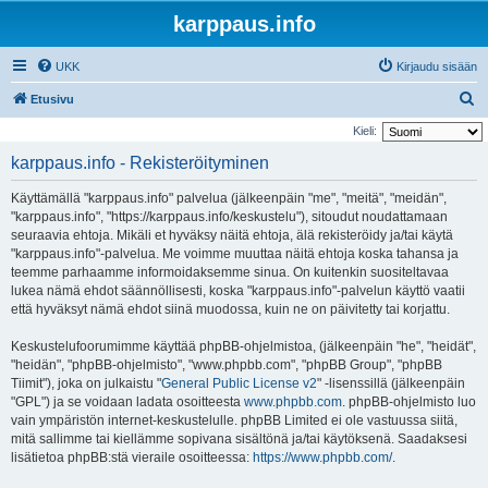
karppaus.info
UKK
Kirjaudu sisään
E
Etusivu
t
Kieli:
s
karppaus.info - Rekisteröityminen
i
Käyttämällä "karppaus.info" palvelua (jälkeenpäin "me", "meitä", "meidän",
"karppaus.info", "https://karppaus.info/keskustelu"), sitoudut noudattamaan
seuraavia ehtoja. Mikäli et hyväksy näitä ehtoja, älä rekisteröidy ja/tai käytä
"karppaus.info"-palvelua. Me voimme muuttaa näitä ehtoja koska tahansa ja
teemme parhaamme informoidaksemme sinua. On kuitenkin suositeltavaa
lukea nämä ehdot säännöllisesti, koska "karppaus.info"-palvelun käyttö vaatii
että hyväksyt nämä ehdot siinä muodossa, kuin ne on päivitetty tai korjattu.
Keskustelufoorumimme käyttää phpBB-ohjelmistoa, (jälkeenpäin "he", "heidät",
"heidän", "phpBB-ohjelmisto", "www.phpbb.com", "phpBB Group", "phpBB
Tiimit"), joka on julkaistu "
General Public License v2
" -lisenssillä (jälkeenpäin
"GPL") ja se voidaan ladata osoitteesta
www.phpbb.com
. phpBB-ohjelmisto luo
vain ympäristön internet-keskustelulle. phpBB Limited ei ole vastuussa siitä,
mitä sallimme tai kiellämme sopivana sisältönä ja/tai käytöksenä. Saadaksesi
lisätietoa phpBB:stä vieraile osoitteessa:
https://www.phpbb.com/
.