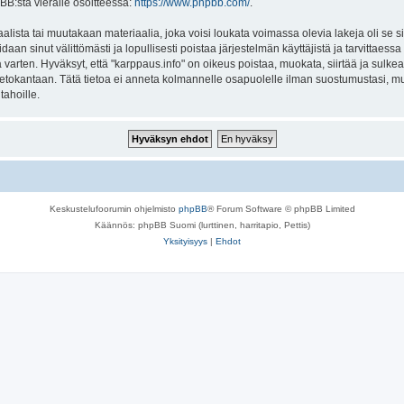
BB:stä vieraile osoitteessa:
https://www.phpbb.com/
.
lista tai muutakaan materiaalia, joka voisi loukata voimassa olevia lakeja oli se 
oidaan sinut välittömästi ja lopullisesti poistaa järjestelmän käyttäjistä ja tarvittaes
varten. Hyväksyt, että "karppaus.info" on oikeus poistaa, muokata, siirtää ja sulke
n tietokantaan. Tätä tietoa ei anneta kolmannelle osapuolelle ilman suostumustasi, 
tahoille.
Keskustelufoorumin ohjelmisto
phpBB
® Forum Software © phpBB Limited
Käännös: phpBB Suomi (lurttinen, harritapio, Pettis)
Yksityisyys
|
Ehdot