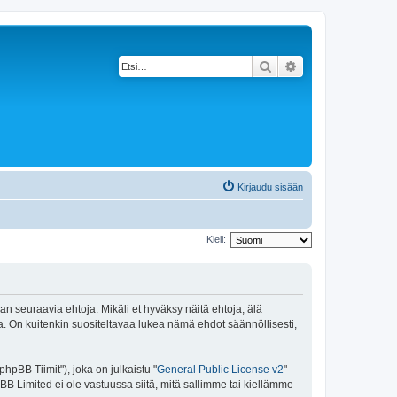
Etsi
Tarkennettu haku
Kirjaudu sisään
Kieli:
an seuraavia ehtoja. Mikäli et hyväksy näitä ehtoja, älä
 On kuitenkin suositeltavaa lukea nämä ehdot säännöllisesti,
pBB Tiimit"), joka on julkaistu "
General Public License v2
" -
BB Limited ei ole vastuussa siitä, mitä sallimme tai kiellämme