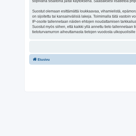
sopivana sisältönä ja/tai käytöksenä. Saadaksesi lisätietoa php
Suostut olemaan esittämättä loukkaavaa, vihamielistä, epämoraa
on sijoitettu tai kansainvälisiä lakeja. Toimimalla tätä vastoin v
IP-osoite tallennetaan näiden ehtojen noudattamisen tarkkailua 
Suostut myös siihen, että kaikki yllä annettu tieto tallennetaa
tietoturvamurron aiheuttamasta tietojen vuodosta ulkopuolisille 
Etusivu