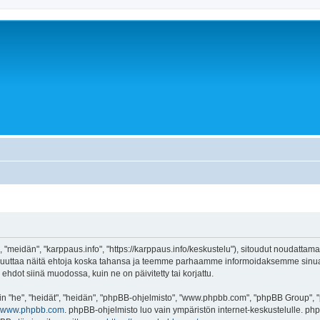
 "meidän", "karppaus.info", "https://karppaus.info/keskustelu"), sitoudut noudattama
e muuttaa näitä ehtoja koska tahansa ja teemme parhaamme informoidaksemme sinua.
ehdot siinä muodossa, kuin ne on päivitetty tai korjattu.
"he", "heidät", "heidän", "phpBB-ohjelmisto", "www.phpbb.com", "phpBB Group", "ph
www.phpbb.com
. phpBB-ohjelmisto luo vain ympäristön internet-keskustelulle. php