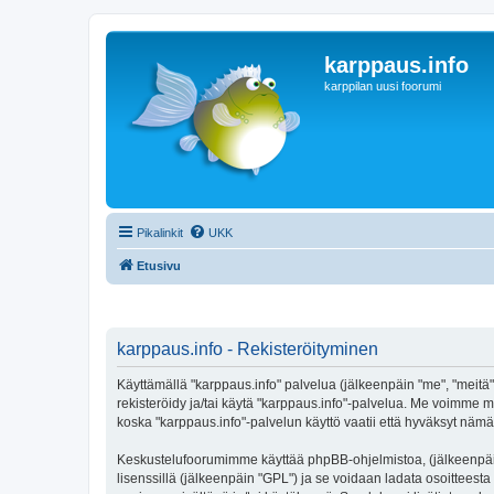
karppaus.info
karppilan uusi foorumi
Pikalinkit
UKK
Etusivu
karppaus.info - Rekisteröityminen
Käyttämällä "karppaus.info" palvelua (jälkeenpäin "me", "meitä",
rekisteröidy ja/tai käytä "karppaus.info"-palvelua. Me voimm
koska "karppaus.info"-palvelun käyttö vaatii että hyväksyt nämä 
Keskustelufoorumimme käyttää phpBB-ohjelmistoa, (jälkeenpäin 
lisenssillä (jälkeenpäin "GPL") ja se voidaan ladata osoitteesta