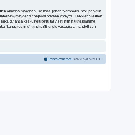
sitten omassa maassasi, se maa, johon "karppaus.info"-palvelin
sa internet-yhteydentarjoajaasi otetaan yhteyttä. Kaikkien viestien
a mikä tahansa keskusteluketju tai viesti niin halutessamme.
mutta "karppaus.info" tai phpBB ei ole vastuussa mahdollisen
Poista evästeet
Kaikki ajat ovat
UTC