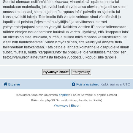
Suostut olemaan esittämättä loukkaavaa, vihamielistä, epämoraalista tai
muutakaan materiaalia, joka voisi loukata voimassa olevia lakeja oli se sitten
omassa maassasi, se maa, johon "karppaus.info"-palvelin on sijoitettu tai
kansainvälisiä lakeja. Toimimalla tätä vastoin voidaan sinut välittömästi ja
lopullisesti poistaa järjestelmän käyttäjistä ja tarvittaessa internet-
yhteydentarjoajaasi otetaan yhteyttä. Kaikkien viestien IP-osoite tallennetaan
näiden ehtojen noudattamisen tarkkailua varten. Hyväksyt, että "karppaus.info"
on oikeus poistaa, muokata, siirtää ja sulkea mikä tahansa keskusteluketju tai
viesti niin halutessamme. Suostut myös siihen, että kaikki yllä annettu tieto
tallennetaan tietokantaan. Tätä tietoa ei anneta kolmannelle osapuolelle ilman
suostumustasi, mutta "karppaus.info" tai phpBB ei ole vastuussa mahdollisen
tietoturvamurron aiheuttamasta tietojen vuodosta ulkopuolisille tahoille.
Etusivu
Poista evästeet
Kaikki ajat ovat
UTC
Keskustelufoorumin ohjelmisto
phpBB
® Forum Software © phpBB Limited
Käännös: phpBB Suomi (lurttinen, harritapio, Pettis)
Yksityisyys
|
Ehdot