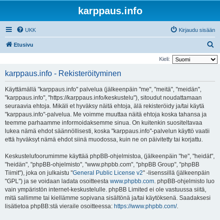
karppaus.info
UKK
Kirjaudu sisään
E
Etusivu
t
Kieli:
s
karppaus.info - Rekisteröityminen
i
Käyttämällä "karppaus.info" palvelua (jälkeenpäin "me", "meitä", "meidän",
"karppaus.info", "https://karppaus.info/keskustelu"), sitoudut noudattamaan
seuraavia ehtoja. Mikäli et hyväksy näitä ehtoja, älä rekisteröidy ja/tai käytä
"karppaus.info"-palvelua. Me voimme muuttaa näitä ehtoja koska tahansa ja
teemme parhaamme informoidaksemme sinua. On kuitenkin suositeltavaa
lukea nämä ehdot säännöllisesti, koska "karppaus.info"-palvelun käyttö vaatii
että hyväksyt nämä ehdot siinä muodossa, kuin ne on päivitetty tai korjattu.
Keskustelufoorumimme käyttää phpBB-ohjelmistoa, (jälkeenpäin "he", "heidät",
"heidän", "phpBB-ohjelmisto", "www.phpbb.com", "phpBB Group", "phpBB
Tiimit"), joka on julkaistu "
General Public License v2
" -lisenssillä (jälkeenpäin
"GPL") ja se voidaan ladata osoitteesta
www.phpbb.com
. phpBB-ohjelmisto luo
vain ympäristön internet-keskustelulle. phpBB Limited ei ole vastuussa siitä,
mitä sallimme tai kiellämme sopivana sisältönä ja/tai käytöksenä. Saadaksesi
lisätietoa phpBB:stä vieraile osoitteessa:
https://www.phpbb.com/
.