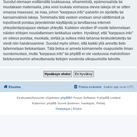
Suostut olemaan esittämättä loukkaavaa, vihamielistä, epämoraalista tai
muutakaan materiaalia, joka voisi loukata voimassa olevia lakeja oli se sitten
omassa maassasi, se maa, johon "karppaus.info"-palvelin on sijoitettu tai
kansainvälisiä lakeja. Toimimalla tätä vastoin voidaan sinut välittömästi ja
lopullisesti poistaa järjestelmän käyttäjistä ja tarvittaessa internet-
yhteydentarjoajaasi otetaan yhteyttä. Kaikkien viestien IP-osoite tallennetaan
näiden ehtojen noudattamisen tarkkailua varten. Hyväksyt, että "karppaus.info"
on oikeus poistaa, muokata, siirtää ja sulkea mikä tahansa keskusteluketju tai
viesti niin halutessamme. Suostut myös siihen, että kaikki yllä annettu tieto
tallennetaan tietokantaan. Tätä tietoa ei anneta kolmannelle osapuolelle ilman
suostumustasi, mutta "karppaus.info" tai phpBB ei ole vastuussa mahdollisen
tietoturvamurron aiheuttamasta tietojen vuodosta ulkopuolisille tahoille.
Etusivu
Poista evästeet
Kaikki ajat ovat
UTC
Keskustelufoorumin ohjelmisto
phpBB
® Forum Software © phpBB Limited
Käännös: phpBB Suomi (lurttinen, harritapio, Pettis)
Yksityisyys
|
Ehdot