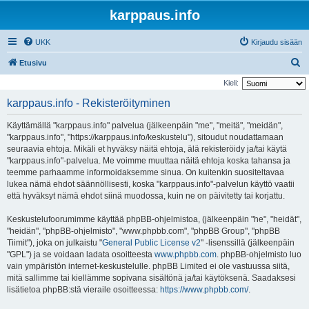
karppaus.info
UKK
Kirjaudu sisään
E
Etusivu
t
Kieli:
s
karppaus.info - Rekisteröityminen
i
Käyttämällä "karppaus.info" palvelua (jälkeenpäin "me", "meitä", "meidän",
"karppaus.info", "https://karppaus.info/keskustelu"), sitoudut noudattamaan
seuraavia ehtoja. Mikäli et hyväksy näitä ehtoja, älä rekisteröidy ja/tai käytä
"karppaus.info"-palvelua. Me voimme muuttaa näitä ehtoja koska tahansa ja
teemme parhaamme informoidaksemme sinua. On kuitenkin suositeltavaa
lukea nämä ehdot säännöllisesti, koska "karppaus.info"-palvelun käyttö vaatii
että hyväksyt nämä ehdot siinä muodossa, kuin ne on päivitetty tai korjattu.
Keskustelufoorumimme käyttää phpBB-ohjelmistoa, (jälkeenpäin "he", "heidät",
"heidän", "phpBB-ohjelmisto", "www.phpbb.com", "phpBB Group", "phpBB
Tiimit"), joka on julkaistu "
General Public License v2
" -lisenssillä (jälkeenpäin
"GPL") ja se voidaan ladata osoitteesta
www.phpbb.com
. phpBB-ohjelmisto luo
vain ympäristön internet-keskustelulle. phpBB Limited ei ole vastuussa siitä,
mitä sallimme tai kiellämme sopivana sisältönä ja/tai käytöksenä. Saadaksesi
lisätietoa phpBB:stä vieraile osoitteessa:
https://www.phpbb.com/
.