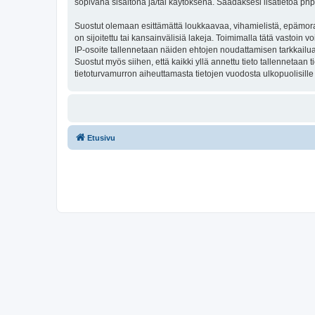
sopivana sisältönä ja/tai käytöksenä. Saadaksesi lisätietoa php
Suostut olemaan esittämättä loukkaavaa, vihamielistä, epämoraa
on sijoitettu tai kansainvälisiä lakeja. Toimimalla tätä vastoin v
IP-osoite tallennetaan näiden ehtojen noudattamisen tarkkailua 
Suostut myös siihen, että kaikki yllä annettu tieto tallennetaa
tietoturvamurron aiheuttamasta tietojen vuodosta ulkopuolisille 
Etusivu