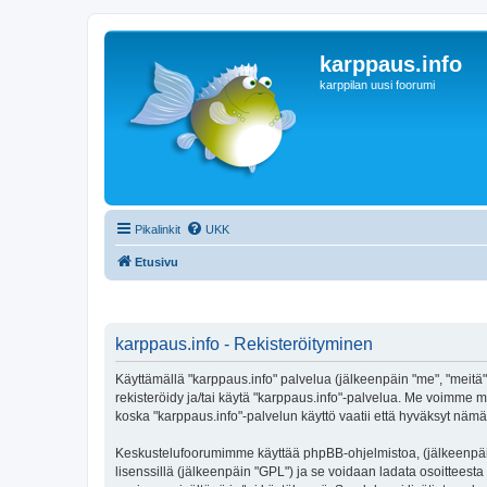
karppaus.info
karppilan uusi foorumi
Pikalinkit
UKK
Etusivu
karppaus.info - Rekisteröityminen
Käyttämällä "karppaus.info" palvelua (jälkeenpäin "me", "meitä",
rekisteröidy ja/tai käytä "karppaus.info"-palvelua. Me voimm
koska "karppaus.info"-palvelun käyttö vaatii että hyväksyt nämä 
Keskustelufoorumimme käyttää phpBB-ohjelmistoa, (jälkeenpäin 
lisenssillä (jälkeenpäin "GPL") ja se voidaan ladata osoitteesta