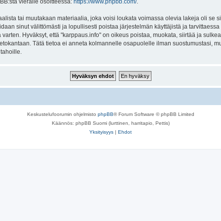
BB:stä vieraile osoitteessa:
https://www.phpbb.com/
.
lista tai muutakaan materiaalia, joka voisi loukata voimassa olevia lakeja oli se 
oidaan sinut välittömästi ja lopullisesti poistaa järjestelmän käyttäjistä ja tarvittaes
varten. Hyväksyt, että "karppaus.info" on oikeus poistaa, muokata, siirtää ja sulke
n tietokantaan. Tätä tietoa ei anneta kolmannelle osapuolelle ilman suostumustasi, 
tahoille.
Keskustelufoorumin ohjelmisto
phpBB
® Forum Software © phpBB Limited
Käännös: phpBB Suomi (lurttinen, harritapio, Pettis)
Yksityisyys
|
Ehdot