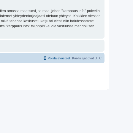
sitten omassa maassasi, se maa, johon "karppaus.info"-palvelin
sa internet-yhteydentarjoajaasi otetaan yhteyttä. Kaikkien viestien
a mikä tahansa keskusteluketju tai viesti niin halutessamme.
mutta "karppaus.info" tai phpBB ei ole vastuussa mahdollisen
Poista evästeet
Kaikki ajat ovat
UTC