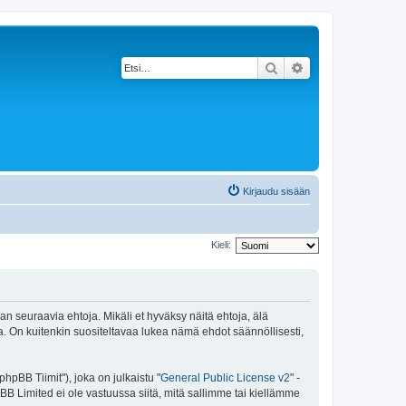
Etsi
Tarkennettu haku
Kirjaudu sisään
Kieli:
an seuraavia ehtoja. Mikäli et hyväksy näitä ehtoja, älä
 On kuitenkin suositeltavaa lukea nämä ehdot säännöllisesti,
pBB Tiimit"), joka on julkaistu "
General Public License v2
" -
BB Limited ei ole vastuussa siitä, mitä sallimme tai kiellämme