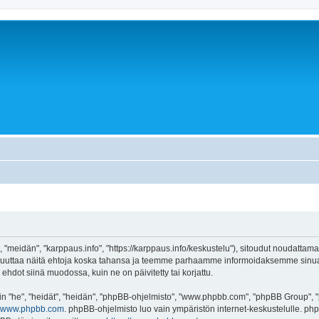
 "meidän", "karppaus.info", "https://karppaus.info/keskustelu"), sitoudut noudattama
e muuttaa näitä ehtoja koska tahansa ja teemme parhaamme informoidaksemme sinua.
ehdot siinä muodossa, kuin ne on päivitetty tai korjattu.
"he", "heidät", "heidän", "phpBB-ohjelmisto", "www.phpbb.com", "phpBB Group", "ph
www.phpbb.com
. phpBB-ohjelmisto luo vain ympäristön internet-keskustelulle. php