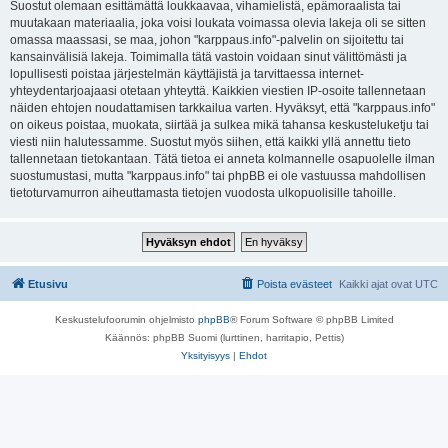
Suostut olemaan esittämättä loukkaavaa, vihamielistä, epämoraalista tai
muutakaan materiaalia, joka voisi loukata voimassa olevia lakeja oli se sitten
omassa maassasi, se maa, johon "karppaus.info"-palvelin on sijoitettu tai
kansainvälisiä lakeja. Toimimalla tätä vastoin voidaan sinut välittömästi ja
lopullisesti poistaa järjestelmän käyttäjistä ja tarvittaessa internet-
yhteydentarjoajaasi otetaan yhteyttä. Kaikkien viestien IP-osoite tallennetaan
näiden ehtojen noudattamisen tarkkailua varten. Hyväksyt, että "karppaus.info"
on oikeus poistaa, muokata, siirtää ja sulkea mikä tahansa keskusteluketju tai
viesti niin halutessamme. Suostut myös siihen, että kaikki yllä annettu tieto
tallennetaan tietokantaan. Tätä tietoa ei anneta kolmannelle osapuolelle ilman
suostumustasi, mutta "karppaus.info" tai phpBB ei ole vastuussa mahdollisen
tietoturvamurron aiheuttamasta tietojen vuodosta ulkopuolisille tahoille.
Etusivu
Poista evästeet
Kaikki ajat ovat
UTC
Keskustelufoorumin ohjelmisto
phpBB
® Forum Software © phpBB Limited
Käännös: phpBB Suomi (lurttinen, harritapio, Pettis)
Yksityisyys
|
Ehdot