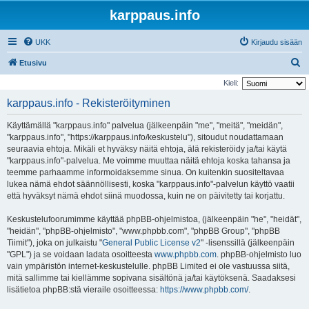
karppaus.info
UKK
Kirjaudu sisään
E
Etusivu
t
Kieli:
s
karppaus.info - Rekisteröityminen
i
Käyttämällä "karppaus.info" palvelua (jälkeenpäin "me", "meitä", "meidän",
"karppaus.info", "https://karppaus.info/keskustelu"), sitoudut noudattamaan
seuraavia ehtoja. Mikäli et hyväksy näitä ehtoja, älä rekisteröidy ja/tai käytä
"karppaus.info"-palvelua. Me voimme muuttaa näitä ehtoja koska tahansa ja
teemme parhaamme informoidaksemme sinua. On kuitenkin suositeltavaa
lukea nämä ehdot säännöllisesti, koska "karppaus.info"-palvelun käyttö vaatii
että hyväksyt nämä ehdot siinä muodossa, kuin ne on päivitetty tai korjattu.
Keskustelufoorumimme käyttää phpBB-ohjelmistoa, (jälkeenpäin "he", "heidät",
"heidän", "phpBB-ohjelmisto", "www.phpbb.com", "phpBB Group", "phpBB
Tiimit"), joka on julkaistu "
General Public License v2
" -lisenssillä (jälkeenpäin
"GPL") ja se voidaan ladata osoitteesta
www.phpbb.com
. phpBB-ohjelmisto luo
vain ympäristön internet-keskustelulle. phpBB Limited ei ole vastuussa siitä,
mitä sallimme tai kiellämme sopivana sisältönä ja/tai käytöksenä. Saadaksesi
lisätietoa phpBB:stä vieraile osoitteessa:
https://www.phpbb.com/
.