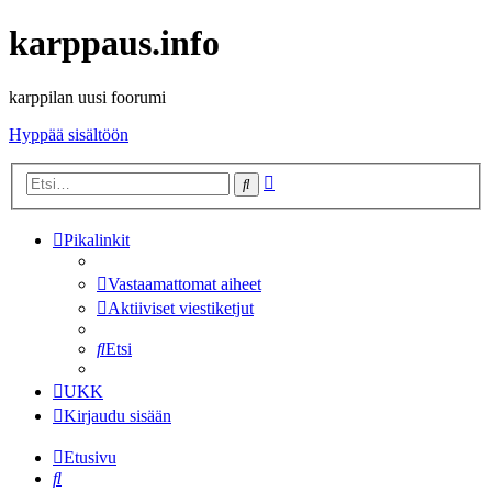
karppaus.info
karppilan uusi foorumi
Hyppää sisältöön
Tarkennettu
Etsi
haku
Pikalinkit
Vastaamattomat aiheet
Aktiiviset viestiketjut
Etsi
UKK
Kirjaudu sisään
Etusivu
Etsi