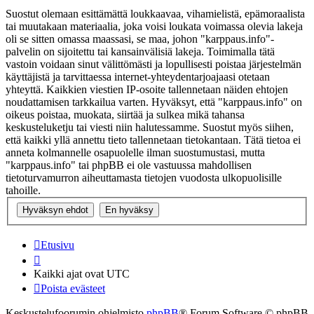
Suostut olemaan esittämättä loukkaavaa, vihamielistä, epämoraalista
tai muutakaan materiaalia, joka voisi loukata voimassa olevia lakeja
oli se sitten omassa maassasi, se maa, johon "karppaus.info"-
palvelin on sijoitettu tai kansainvälisiä lakeja. Toimimalla tätä
vastoin voidaan sinut välittömästi ja lopullisesti poistaa järjestelmän
käyttäjistä ja tarvittaessa internet-yhteydentarjoajaasi otetaan
yhteyttä. Kaikkien viestien IP-osoite tallennetaan näiden ehtojen
noudattamisen tarkkailua varten. Hyväksyt, että "karppaus.info" on
oikeus poistaa, muokata, siirtää ja sulkea mikä tahansa
keskusteluketju tai viesti niin halutessamme. Suostut myös siihen,
että kaikki yllä annettu tieto tallennetaan tietokantaan. Tätä tietoa ei
anneta kolmannelle osapuolelle ilman suostumustasi, mutta
"karppaus.info" tai phpBB ei ole vastuussa mahdollisen
tietoturvamurron aiheuttamasta tietojen vuodosta ulkopuolisille
tahoille.
Etusivu
Kaikki ajat ovat
UTC
Poista evästeet
Keskustelufoorumin ohjelmisto
phpBB
® Forum Software © phpBB