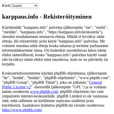
Kieli:
karppaus.info - Rekisteröityminen
Käyttämällä "karppaus.info" palvelua (jälkeenpäin "me", "meitä",
"meidän", "karppaus.info", "https://karppaus.info/keskustelu"),
sitoudut noudattamaan seuraavia ehtoja. Mikäli et hyväksy näitä
ehtoja, älä rekisteröidy ja/tai käytä "karppaus.info"-palvelua. Me
voimme muuttaa näitä ehtoja koska tahansa ja teemme parhaamme
informoidaksemme sinua. On kuitenkin suositeltavaa lukea nämä
ehdot säännöllisesti, koska "karppaus.info"-palvelun käyttö vaatii
että hyväksyt nämä ehdot siinä muodossa, kuin ne on päivitetty tai
korjattu.
Keskustelufoorumimme käyttää phpBB-ohjelmistoa, (jälkeenpäin
"he", "heidät", "heidän", "phpBB-ohjelmisto", "www.phpbb.com",
"phpBB Group", "phpBB Tiimit"), joka on julkaistu "
General
Public License v2
" -lisenssillä (jälkeenpäin "GPL") ja se voidaan
ladata osoitteesta
www.phpbb.com
. phpBB-ohjelmisto luo vain
ympäristön internet-keskustelulle. phpBB Limited ei ole vastuussa
siitä, mitä sallimme tai kiellämme sopivana sisältönä ja/tai
käytöksenä. Saadaksesi lisätietoa phpBB:stä vieraile osoitteessa:
https://www.phpbb.com/
.