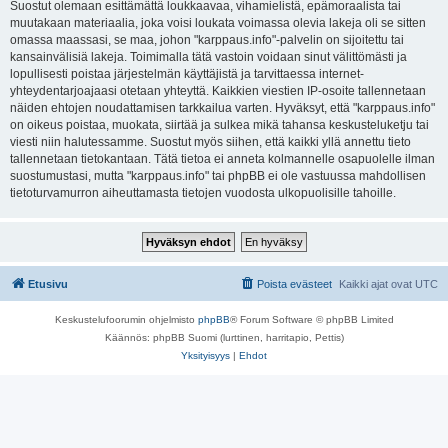
Suostut olemaan esittämättä loukkaavaa, vihamielistä, epämoraalista tai
muutakaan materiaalia, joka voisi loukata voimassa olevia lakeja oli se sitten
omassa maassasi, se maa, johon "karppaus.info"-palvelin on sijoitettu tai
kansainvälisiä lakeja. Toimimalla tätä vastoin voidaan sinut välittömästi ja
lopullisesti poistaa järjestelmän käyttäjistä ja tarvittaessa internet-
yhteydentarjoajaasi otetaan yhteyttä. Kaikkien viestien IP-osoite tallennetaan
näiden ehtojen noudattamisen tarkkailua varten. Hyväksyt, että "karppaus.info"
on oikeus poistaa, muokata, siirtää ja sulkea mikä tahansa keskusteluketju tai
viesti niin halutessamme. Suostut myös siihen, että kaikki yllä annettu tieto
tallennetaan tietokantaan. Tätä tietoa ei anneta kolmannelle osapuolelle ilman
suostumustasi, mutta "karppaus.info" tai phpBB ei ole vastuussa mahdollisen
tietoturvamurron aiheuttamasta tietojen vuodosta ulkopuolisille tahoille.
Etusivu
Poista evästeet
Kaikki ajat ovat
UTC
Keskustelufoorumin ohjelmisto
phpBB
® Forum Software © phpBB Limited
Käännös: phpBB Suomi (lurttinen, harritapio, Pettis)
Yksityisyys
|
Ehdot