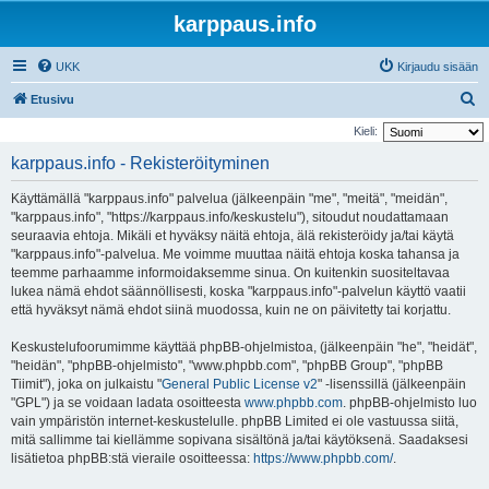
karppaus.info
UKK
Kirjaudu sisään
E
Etusivu
t
Kieli:
s
karppaus.info - Rekisteröityminen
i
Käyttämällä "karppaus.info" palvelua (jälkeenpäin "me", "meitä", "meidän",
"karppaus.info", "https://karppaus.info/keskustelu"), sitoudut noudattamaan
seuraavia ehtoja. Mikäli et hyväksy näitä ehtoja, älä rekisteröidy ja/tai käytä
"karppaus.info"-palvelua. Me voimme muuttaa näitä ehtoja koska tahansa ja
teemme parhaamme informoidaksemme sinua. On kuitenkin suositeltavaa
lukea nämä ehdot säännöllisesti, koska "karppaus.info"-palvelun käyttö vaatii
että hyväksyt nämä ehdot siinä muodossa, kuin ne on päivitetty tai korjattu.
Keskustelufoorumimme käyttää phpBB-ohjelmistoa, (jälkeenpäin "he", "heidät",
"heidän", "phpBB-ohjelmisto", "www.phpbb.com", "phpBB Group", "phpBB
Tiimit"), joka on julkaistu "
General Public License v2
" -lisenssillä (jälkeenpäin
"GPL") ja se voidaan ladata osoitteesta
www.phpbb.com
. phpBB-ohjelmisto luo
vain ympäristön internet-keskustelulle. phpBB Limited ei ole vastuussa siitä,
mitä sallimme tai kiellämme sopivana sisältönä ja/tai käytöksenä. Saadaksesi
lisätietoa phpBB:stä vieraile osoitteessa:
https://www.phpbb.com/
.