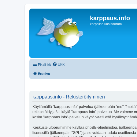
karppaus.info
karppilan uusi foorumi
Pikalinkit
UKK
Etusivu
karppaus.info - Rekisteröityminen
Käyttämällä "karppaus.info" palvelua (jälkeenpäin "me", "meitä",
rekisteröidy ja/tai käytä "karppaus.info"-palvelua. Me voimm
koska "karppaus.info"-palvelun käyttö vaatii että hyväksyt nämä 
Keskustelufoorumimme käyttää phpBB-ohjelmistoa, (jälkeenpäin 
lisenssillä (jälkeenpäin "GPL") ja se voidaan ladata osoitteesta