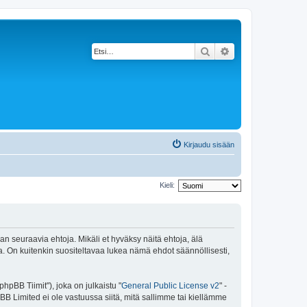
Etsi
Tarkennettu haku
Kirjaudu sisään
Kieli:
an seuraavia ehtoja. Mikäli et hyväksy näitä ehtoja, älä
 On kuitenkin suositeltavaa lukea nämä ehdot säännöllisesti,
pBB Tiimit"), joka on julkaistu "
General Public License v2
" -
BB Limited ei ole vastuussa siitä, mitä sallimme tai kiellämme