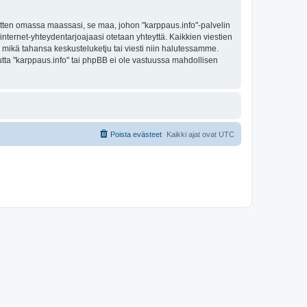
sitten omassa maassasi, se maa, johon "karppaus.info"-palvelin
sa internet-yhteydentarjoajaasi otetaan yhteyttä. Kaikkien viestien
a mikä tahansa keskusteluketju tai viesti niin halutessamme.
mutta "karppaus.info" tai phpBB ei ole vastuussa mahdollisen
Poista evästeet
Kaikki ajat ovat
UTC