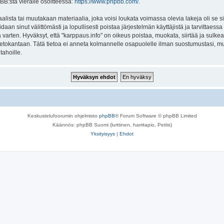
BB:stä vieraile osoitteessa:
https://www.phpbb.com/
.
lista tai muutakaan materiaalia, joka voisi loukata voimassa olevia lakeja oli se 
oidaan sinut välittömästi ja lopullisesti poistaa järjestelmän käyttäjistä ja tarvittaes
varten. Hyväksyt, että "karppaus.info" on oikeus poistaa, muokata, siirtää ja sulke
n tietokantaan. Tätä tietoa ei anneta kolmannelle osapuolelle ilman suostumustasi, 
tahoille.
Keskustelufoorumin ohjelmisto
phpBB
® Forum Software © phpBB Limited
Käännös: phpBB Suomi (lurttinen, harritapio, Pettis)
Yksityisyys
|
Ehdot