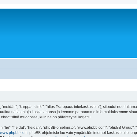
 "meidän", "karppaus.info", "https://karppaus.info/keskustelu"), sitoudut noudattama
e muuttaa näitä ehtoja koska tahansa ja teemme parhaamme informoidaksemme sinua.
ehdot siinä muodossa, kuin ne on päivitetty tai korjattu.
"he", "heidät", "heidän", "phpBB-ohjelmisto", "www.phpbb.com", "phpBB Group", "ph
www.phpbb.com
. phpBB-ohjelmisto luo vain ympäristön internet-keskustelulle. php