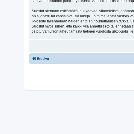
sopivana sisältönä ja/tai käytöksenä. Saadaksesi lisätietoa php
Suostut olemaan esittämättä loukkaavaa, vihamielistä, epämoraa
on sijoitettu tai kansainvälisiä lakeja. Toimimalla tätä vastoin v
IP-osoite tallennetaan näiden ehtojen noudattamisen tarkkailua 
Suostut myös siihen, että kaikki yllä annettu tieto tallennetaa
tietoturvamurron aiheuttamasta tietojen vuodosta ulkopuolisille 
Etusivu