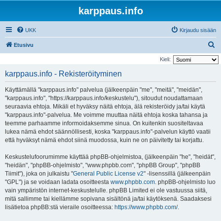
karppaus.info
UKK
Kirjaudu sisään
E
Etusivu
t
Kieli:
s
karppaus.info - Rekisteröityminen
i
Käyttämällä "karppaus.info" palvelua (jälkeenpäin "me", "meitä", "meidän",
"karppaus.info", "https://karppaus.info/keskustelu"), sitoudut noudattamaan
seuraavia ehtoja. Mikäli et hyväksy näitä ehtoja, älä rekisteröidy ja/tai käytä
"karppaus.info"-palvelua. Me voimme muuttaa näitä ehtoja koska tahansa ja
teemme parhaamme informoidaksemme sinua. On kuitenkin suositeltavaa
lukea nämä ehdot säännöllisesti, koska "karppaus.info"-palvelun käyttö vaatii
että hyväksyt nämä ehdot siinä muodossa, kuin ne on päivitetty tai korjattu.
Keskustelufoorumimme käyttää phpBB-ohjelmistoa, (jälkeenpäin "he", "heidät",
"heidän", "phpBB-ohjelmisto", "www.phpbb.com", "phpBB Group", "phpBB
Tiimit"), joka on julkaistu "
General Public License v2
" -lisenssillä (jälkeenpäin
"GPL") ja se voidaan ladata osoitteesta
www.phpbb.com
. phpBB-ohjelmisto luo
vain ympäristön internet-keskustelulle. phpBB Limited ei ole vastuussa siitä,
mitä sallimme tai kiellämme sopivana sisältönä ja/tai käytöksenä. Saadaksesi
lisätietoa phpBB:stä vieraile osoitteessa:
https://www.phpbb.com/
.