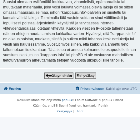
Suostut olemaan esittämättä loukkaavaa, vihamielistä, epämoraalista tai
muutakaan materiaalia, joka voisi loukata voimassa olevia lakeja oli se sitten
omassa maassasi, se maa, johon "karppaus.info"-palvelin on sijoitettu tai
kansainvälisiä lakeja. Toimimalla tätä vastoin voidaan sinut välittömästi ja
lopullisesti poistaa järjestelmän käyttäjistä ja tarvittaessa internet-
yhteydentarjoajaasi otetaan yhteyttä. Kaikkien viestien IP-osoite tallennetaan
näiden ehtojen noudattamisen tarkkailua varten. Hyväksyt, että "karppaus.info"
on oikeus poistaa, muokata, siirtää ja sulkea mikä tahansa keskusteluketju tai
viesti niin halutessamme. Suostut myös siihen, että kaikki yllä annettu tieto
tallennetaan tietokantaan. Tätä tietoa ei anneta kolmannelle osapuolelle ilman
suostumustasi, mutta "karppaus.info" tai phpBB ei ole vastuussa mahdollisen
tietoturvamurron aiheuttamasta tietojen vuodosta ulkopuolisille tahoille.
Etusivu
Poista evästeet
Kaikki ajat ovat
UTC
Keskustelufoorumin ohjelmisto
phpBB
® Forum Software © phpBB Limited
Käännös: phpBB Suomi (lurttinen, harritapio, Pettis)
Yksityisyys
|
Ehdot