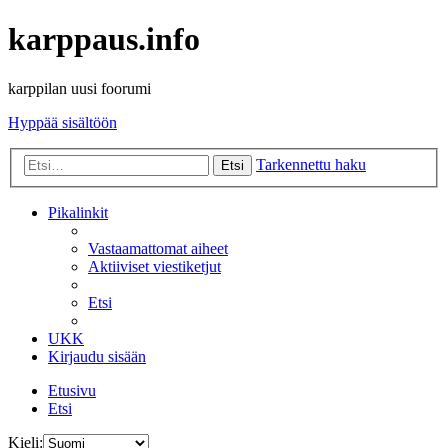
karppaus.info
karppilan uusi foorumi
Hyppää sisältöön
Tarkennettu haku
Etsi
Pikalinkit
Vastaamattomat aiheet
Aktiiviset viestiketjut
Etsi
UKK
Kirjaudu sisään
Etusivu
Etsi
Kieli: