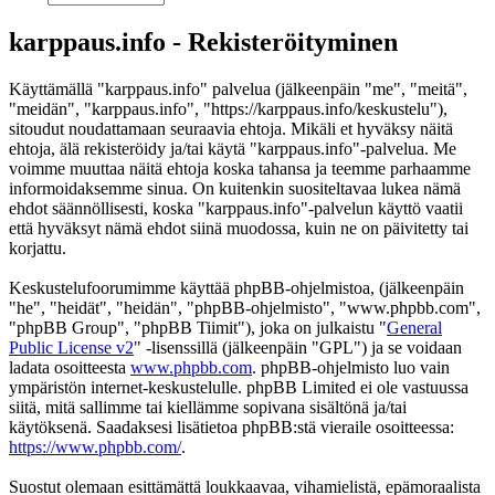
karppaus.info - Rekisteröityminen
Käyttämällä "karppaus.info" palvelua (jälkeenpäin "me", "meitä",
"meidän", "karppaus.info", "https://karppaus.info/keskustelu"),
sitoudut noudattamaan seuraavia ehtoja. Mikäli et hyväksy näitä
ehtoja, älä rekisteröidy ja/tai käytä "karppaus.info"-palvelua. Me
voimme muuttaa näitä ehtoja koska tahansa ja teemme parhaamme
informoidaksemme sinua. On kuitenkin suositeltavaa lukea nämä
ehdot säännöllisesti, koska "karppaus.info"-palvelun käyttö vaatii
että hyväksyt nämä ehdot siinä muodossa, kuin ne on päivitetty tai
korjattu.
Keskustelufoorumimme käyttää phpBB-ohjelmistoa, (jälkeenpäin
"he", "heidät", "heidän", "phpBB-ohjelmisto", "www.phpbb.com",
"phpBB Group", "phpBB Tiimit"), joka on julkaistu "
General
Public License v2
" -lisenssillä (jälkeenpäin "GPL") ja se voidaan
ladata osoitteesta
www.phpbb.com
. phpBB-ohjelmisto luo vain
ympäristön internet-keskustelulle. phpBB Limited ei ole vastuussa
siitä, mitä sallimme tai kiellämme sopivana sisältönä ja/tai
käytöksenä. Saadaksesi lisätietoa phpBB:stä vieraile osoitteessa:
https://www.phpbb.com/
.
Suostut olemaan esittämättä loukkaavaa, vihamielistä, epämoraalista