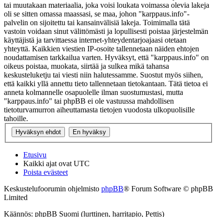
tai muutakaan materiaalia, joka voisi loukata voimassa olevia lakeja
oli se sitten omassa maassasi, se maa, johon "karppaus.info"-
palvelin on sijoitettu tai kansainvälisiä lakeja. Toimimalla tätä
vastoin voidaan sinut välittömästi ja lopullisesti poistaa järjestelmän
käyttäjistä ja tarvittaessa internet-yhteydentarjoajaasi otetaan
yhteyttä. Kaikkien viestien IP-osoite tallennetaan näiden ehtojen
noudattamisen tarkkailua varten. Hyväksyt, että "karppaus.info" on
oikeus poistaa, muokata, siirtää ja sulkea mikä tahansa
keskusteluketju tai viesti niin halutessamme. Suostut myös siihen,
että kaikki yllä annettu tieto tallennetaan tietokantaan. Tätä tietoa ei
anneta kolmannelle osapuolelle ilman suostumustasi, mutta
"karppaus.info" tai phpBB ei ole vastuussa mahdollisen
tietoturvamurron aiheuttamasta tietojen vuodosta ulkopuolisille
tahoille.
Etusivu
Kaikki ajat ovat
UTC
Poista evästeet
Keskustelufoorumin ohjelmisto
phpBB
® Forum Software © phpBB
Limited
Käännös: phpBB Suomi (lurttinen, harritapio, Pettis)