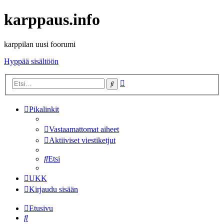
karppaus.info
karppilan uusi foorumi
Hyppää sisältöön
Tarkennettu
Etsi
haku
Pikalinkit
Vastaamattomat aiheet
Aktiiviset viestiketjut
Etsi
UKK
Kirjaudu sisään
Etusivu
Etsi