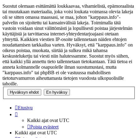
Suostut olemaan esittämättä loukkaavaa, vihamielistä, epämoraalista
tai muutakaan materiaalia, joka voisi loukata voimassa olevia lakeja
oli se sitten omassa maassasi, se maa, johon "karppaus.info"-
palvelin on sijoitettu tai kansainvälisiä lakeja. Toimimalla tätä
vastoin voidaan sinut välittömästi ja lopullisesti poistaa järjestelmän
käyttäjistä ja tarvittaessa internet-yhteydentarjoajaasi otetaan
yhteyttä. Kaikkien viestien IP-osoite tallennetaan näiden ehtojen
noudattamisen tarkkailua varten. Hyväksyt, että "karppaus.info" on
oikeus poistaa, muokata, siirtää ja sulkea mikä tahansa
keskusteluketju tai viesti niin halutessamme. Suostut myös siihen,
että kaikki yllä annettu tieto tallennetaan tietokantaan. Tätä tietoa ei
anneta kolmannelle osapuolelle ilman suostumustasi, mutta
"karppaus.info" tai phpBB ei ole vastuussa mahdollisen
tietoturvamurron aiheuttamasta tietojen vuodosta ulkopuolisille
tahoille.
Etusivu
Kaikki ajat ovat
UTC
Poista evästeet
Kaikki ajat ovat
UTC