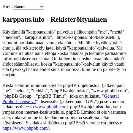
Kieli:
karppaus.info - Rekisteröityminen
Käyttämällä "karppaus.info" palvelua (jälkeenpäin "me", "meitä",
"meidän", "karppaus.info", "https://karppaus.info/keskustelu"),
sitoudut noudattamaan seuraavia ehtoja. Mikäli et hyväksy näitä
ehtoja, älä rekisteröidy ja/tai käytä "karppaus.info"-palvelua. Me
voimme muuttaa näitä ehtoja koska tahansa ja teemme parhaamme
informoidaksemme sinua. On kuitenkin suositeltavaa lukea nämä
ehdot säännöllisesti, koska "karppaus.info"-palvelun käyttö vaatii
että hyväksyt nämä ehdot siinä muodossa, kuin ne on päivitetty tai
korjattu.
Keskustelufoorumimme käyttää phpBB-ohjelmistoa, (jälkeenpäin
"he", "heidät", "heidän", "phpBB-ohjelmisto", "www.phpbb.com",
"phpBB Group", "phpBB Tiimit"), joka on julkaistu "
General
Public License v2
" -lisenssillä (jälkeenpäin "GPL") ja se voidaan
ladata osoitteesta
www.phpbb.com
. phpBB-ohjelmisto luo vain
ympäristön internet-keskustelulle. phpBB Limited ei ole vastuussa
siitä, mitä sallimme tai kiellämme sopivana sisältönä ja/tai
käytöksenä. Saadaksesi lisätietoa phpBB:stä vieraile osoitteessa:
https://www.phpbb.com/
.