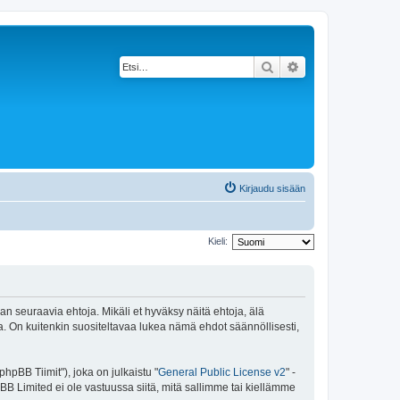
Etsi
Tarkennettu haku
Kirjaudu sisään
Kieli:
an seuraavia ehtoja. Mikäli et hyväksy näitä ehtoja, älä
 On kuitenkin suositeltavaa lukea nämä ehdot säännöllisesti,
pBB Tiimit"), joka on julkaistu "
General Public License v2
" -
BB Limited ei ole vastuussa siitä, mitä sallimme tai kiellämme