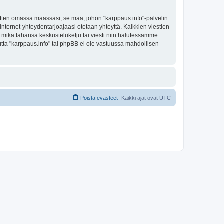
sitten omassa maassasi, se maa, johon "karppaus.info"-palvelin
sa internet-yhteydentarjoajaasi otetaan yhteyttä. Kaikkien viestien
a mikä tahansa keskusteluketju tai viesti niin halutessamme.
mutta "karppaus.info" tai phpBB ei ole vastuussa mahdollisen
Poista evästeet
Kaikki ajat ovat
UTC