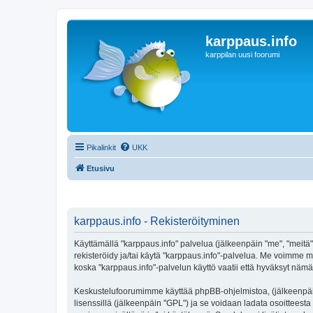
karppaus.info
karppilan uusi foorumi
Pikalinkit
UKK
Etusivu
karppaus.info - Rekisteröityminen
Käyttämällä "karppaus.info" palvelua (jälkeenpäin "me", "meitä",
rekisteröidy ja/tai käytä "karppaus.info"-palvelua. Me voimm
koska "karppaus.info"-palvelun käyttö vaatii että hyväksyt nämä 
Keskustelufoorumimme käyttää phpBB-ohjelmistoa, (jälkeenpäin 
lisenssillä (jälkeenpäin "GPL") ja se voidaan ladata osoitteesta