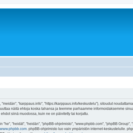
 "meidän", "karppaus.info", "https://karppaus.info/keskustelu"), sitoudut noudattama
e muuttaa näitä ehtoja koska tahansa ja teemme parhaamme informoidaksemme sinua.
ehdot siinä muodossa, kuin ne on päivitetty tai korjattu.
"he", "heidät", "heidän", "phpBB-ohjelmisto", "www.phpbb.com", "phpBB Group", "ph
www.phpbb.com
. phpBB-ohjelmisto luo vain ympäristön internet-keskustelulle. php