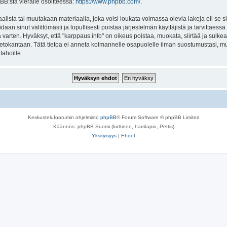
BB:stä vieraile osoitteessa:
https://www.phpbb.com/
.
lista tai muutakaan materiaalia, joka voisi loukata voimassa olevia lakeja oli se 
oidaan sinut välittömästi ja lopullisesti poistaa järjestelmän käyttäjistä ja tarvittaes
varten. Hyväksyt, että "karppaus.info" on oikeus poistaa, muokata, siirtää ja sulke
n tietokantaan. Tätä tietoa ei anneta kolmannelle osapuolelle ilman suostumustasi, 
tahoille.
Keskustelufoorumin ohjelmisto
phpBB
® Forum Software © phpBB Limited
Käännös: phpBB Suomi (lurttinen, harritapio, Pettis)
Yksityisyys
|
Ehdot