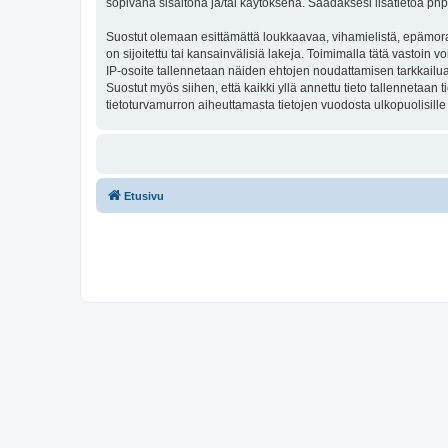
sopivana sisältönä ja/tai käytöksenä. Saadaksesi lisätietoa php
Suostut olemaan esittämättä loukkaavaa, vihamielistä, epämoraa
on sijoitettu tai kansainvälisiä lakeja. Toimimalla tätä vastoin v
IP-osoite tallennetaan näiden ehtojen noudattamisen tarkkailua 
Suostut myös siihen, että kaikki yllä annettu tieto tallennetaa
tietoturvamurron aiheuttamasta tietojen vuodosta ulkopuolisille 
Etusivu