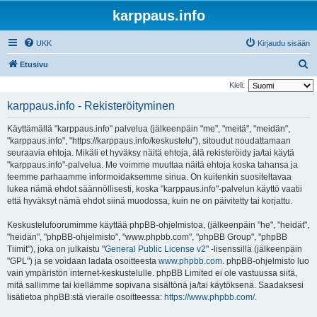
karppaus.info
UKK
Kirjaudu sisään
E
Etusivu
t
Kieli:
s
karppaus.info - Rekisteröityminen
i
Käyttämällä "karppaus.info" palvelua (jälkeenpäin "me", "meitä", "meidän",
"karppaus.info", "https://karppaus.info/keskustelu"), sitoudut noudattamaan
seuraavia ehtoja. Mikäli et hyväksy näitä ehtoja, älä rekisteröidy ja/tai käytä
"karppaus.info"-palvelua. Me voimme muuttaa näitä ehtoja koska tahansa ja
teemme parhaamme informoidaksemme sinua. On kuitenkin suositeltavaa
lukea nämä ehdot säännöllisesti, koska "karppaus.info"-palvelun käyttö vaatii
että hyväksyt nämä ehdot siinä muodossa, kuin ne on päivitetty tai korjattu.
Keskustelufoorumimme käyttää phpBB-ohjelmistoa, (jälkeenpäin "he", "heidät",
"heidän", "phpBB-ohjelmisto", "www.phpbb.com", "phpBB Group", "phpBB
Tiimit"), joka on julkaistu "
General Public License v2
" -lisenssillä (jälkeenpäin
"GPL") ja se voidaan ladata osoitteesta
www.phpbb.com
. phpBB-ohjelmisto luo
vain ympäristön internet-keskustelulle. phpBB Limited ei ole vastuussa siitä,
mitä sallimme tai kiellämme sopivana sisältönä ja/tai käytöksenä. Saadaksesi
lisätietoa phpBB:stä vieraile osoitteessa:
https://www.phpbb.com/
.