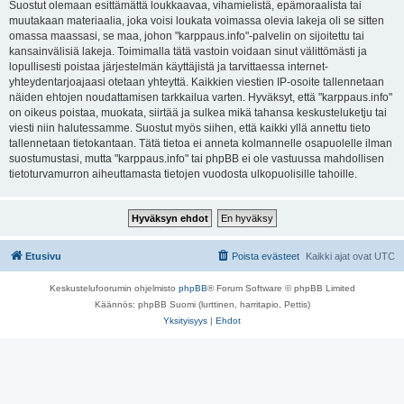
Suostut olemaan esittämättä loukkaavaa, vihamielistä, epämoraalista tai
muutakaan materiaalia, joka voisi loukata voimassa olevia lakeja oli se sitten
omassa maassasi, se maa, johon "karppaus.info"-palvelin on sijoitettu tai
kansainvälisiä lakeja. Toimimalla tätä vastoin voidaan sinut välittömästi ja
lopullisesti poistaa järjestelmän käyttäjistä ja tarvittaessa internet-
yhteydentarjoajaasi otetaan yhteyttä. Kaikkien viestien IP-osoite tallennetaan
näiden ehtojen noudattamisen tarkkailua varten. Hyväksyt, että "karppaus.info"
on oikeus poistaa, muokata, siirtää ja sulkea mikä tahansa keskusteluketju tai
viesti niin halutessamme. Suostut myös siihen, että kaikki yllä annettu tieto
tallennetaan tietokantaan. Tätä tietoa ei anneta kolmannelle osapuolelle ilman
suostumustasi, mutta "karppaus.info" tai phpBB ei ole vastuussa mahdollisen
tietoturvamurron aiheuttamasta tietojen vuodosta ulkopuolisille tahoille.
Etusivu
Poista evästeet
Kaikki ajat ovat
UTC
Keskustelufoorumin ohjelmisto
phpBB
® Forum Software © phpBB Limited
Käännös: phpBB Suomi (lurttinen, harritapio, Pettis)
Yksityisyys
|
Ehdot