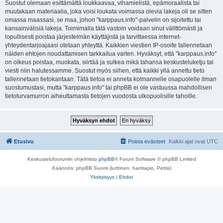
Suostut olemaan esittämättä loukkaavaa, vihamielistä, epämoraalista tai
muutakaan materiaalia, joka voisi loukata voimassa olevia lakeja oli se sitten
omassa maassasi, se maa, johon "karppaus.info"-palvelin on sijoitettu tai
kansainvälisiä lakeja. Toimimalla tätä vastoin voidaan sinut välittömästi ja
lopullisesti poistaa järjestelmän käyttäjistä ja tarvittaessa internet-
yhteydentarjoajaasi otetaan yhteyttä. Kaikkien viestien IP-osoite tallennetaan
näiden ehtojen noudattamisen tarkkailua varten. Hyväksyt, että "karppaus.info"
on oikeus poistaa, muokata, siirtää ja sulkea mikä tahansa keskusteluketju tai
viesti niin halutessamme. Suostut myös siihen, että kaikki yllä annettu tieto
tallennetaan tietokantaan. Tätä tietoa ei anneta kolmannelle osapuolelle ilman
suostumustasi, mutta "karppaus.info" tai phpBB ei ole vastuussa mahdollisen
tietoturvamurron aiheuttamasta tietojen vuodosta ulkopuolisille tahoille.
Etusivu
Poista evästeet
Kaikki ajat ovat
UTC
Keskustelufoorumin ohjelmisto
phpBB
® Forum Software © phpBB Limited
Käännös: phpBB Suomi (lurttinen, harritapio, Pettis)
Yksityisyys
|
Ehdot