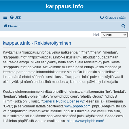
karppaus.info
UKK
Kirjaudu sisään
E
Etusivu
t
Kieli:
s
karppaus.info - Rekisteröityminen
i
Käyttämällä "karppaus.info" palvelua (jälkeenpäin "me", "meitä", "meidän",
"karppaus.info", "https://karppaus.info/keskustelu"), sitoudut noudattamaan
seuraavia ehtoja. Mikäli et hyväksy näitä ehtoja, älä rekisteröidy ja/tai käytä
"karppaus.info"-palvelua. Me voimme muuttaa näitä ehtoja koska tahansa ja
teemme parhaamme informoidaksemme sinua. On kuitenkin suositeltavaa
lukea nämä ehdot säännöllisesti, koska "karppaus.info"-palvelun käyttö vaatii
että hyväksyt nämä ehdot siinä muodossa, kuin ne on päivitetty tai korjattu.
Keskustelufoorumimme käyttää phpBB-ohjelmistoa, (jälkeenpäin "he", "heidät",
"heidän", "phpBB-ohjelmisto", "www.phpbb.com", "phpBB Group", "phpBB
Tiimit"), joka on julkaistu "
General Public License v2
" -lisenssillä (jälkeenpäin
"GPL") ja se voidaan ladata osoitteesta
www.phpbb.com
. phpBB-ohjelmisto luo
vain ympäristön internet-keskustelulle. phpBB Limited ei ole vastuussa siitä,
mitä sallimme tai kiellämme sopivana sisältönä ja/tai käytöksenä. Saadaksesi
lisätietoa phpBB:stä vieraile osoitteessa:
https://www.phpbb.com/
.