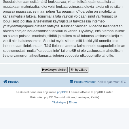
Suostut olemaan esittämättä loukkaavaa, vihamielistä, epämoraalista tai
muutakaan materiaalia, joka voisi loukata voimassa olevia lakeja oli se sitten
omassa maassasi, se maa, johon "karppaus.info"-palvelin on sijoitettu tai
kansainvälisiä lakeja. Toimimalla tätä vastoin voidaan sinut välittömästi ja
lopullisesti poistaa järjestelmän käyttäjistä ja tarvittaessa internet-
yhteydentarjoajaasi otetaan yhteyttä. Kaikkien viestien IP-osoite tallennetaan
näiden ehtojen noudattamisen tarkkailua varten. Hyväksyt, että "karppaus.info"
on oikeus poistaa, muokata, siirtää ja sulkea mikä tahansa keskusteluketju tai
viesti niin halutessamme. Suostut myös siihen, että kaikki yllä annettu tieto
tallennetaan tietokantaan. Tätä tietoa ei anneta kolmannelle osapuolelle ilman
suostumustasi, mutta "karppaus.info" tai phpBB ei ole vastuussa mahdollisen
tietoturvamurron aiheuttamasta tietojen vuodosta ulkopuolisille tahoille.
Etusivu
Poista evästeet
Kaikki ajat ovat
UTC
Keskustelufoorumin ohjelmisto
phpBB
® Forum Software © phpBB Limited
Käännös: phpBB Suomi (lurttinen, harritapio, Pettis)
Yksityisyys
|
Ehdot