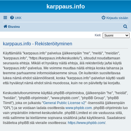
karppaus.info
UKK
Kirjaudu sisään
E
Etusivu
t
Kieli:
s
karppaus.info - Rekisteröityminen
i
Käyttämällä "karppaus.info" palvelua (jälkeenpäin "me", "meitä", "meidän",
"karppaus.info", "https://karppaus.info/keskustelu"), sitoudut noudattamaan
seuraavia ehtoja. Mikäli et hyväksy näitä ehtoja, älä rekisteröidy ja/tai käytä
"karppaus.info"-palvelua. Me voimme muuttaa näitä ehtoja koska tahansa ja
teemme parhaamme informoidaksemme sinua. On kuitenkin suositeltavaa
lukea nämä ehdot säännöllisesti, koska "karppaus.info"-palvelun käyttö vaatii
että hyväksyt nämä ehdot siinä muodossa, kuin ne on päivitetty tai korjattu.
Keskustelufoorumimme käyttää phpBB-ohjelmistoa, (jälkeenpäin "he", "heidät",
"heidän", "phpBB-ohjelmisto", "www.phpbb.com", "phpBB Group", "phpBB
Tiimit"), joka on julkaistu "
General Public License v2
" -lisenssillä (jälkeenpäin
"GPL") ja se voidaan ladata osoitteesta
www.phpbb.com
. phpBB-ohjelmisto luo
vain ympäristön internet-keskustelulle. phpBB Limited ei ole vastuussa siitä,
mitä sallimme tai kiellämme sopivana sisältönä ja/tai käytöksenä. Saadaksesi
lisätietoa phpBB:stä vieraile osoitteessa:
https://www.phpbb.com/
.