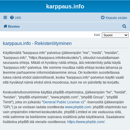
karppaus.info
UKK
Kirjaudu sisään
E
Etusivu
t
Kieli:
s
karppaus.info - Rekisteröityminen
i
Käyttämällä "karppaus.info" palvelua (jälkeenpäin "me", "meitä", "meidän",
"karppaus.info", "https://karppaus.info/keskustelu"), sitoudut noudattamaan
seuraavia ehtoja. Mikäli et hyväksy näitä ehtoja, älä rekisteröidy ja/tai käytä
"karppaus.info"-palvelua. Me voimme muuttaa näitä ehtoja koska tahansa ja
teemme parhaamme informoidaksemme sinua. On kuitenkin suositeltavaa
lukea nämä ehdot säännöllisesti, koska "karppaus.info"-palvelun käyttö vaatii
että hyväksyt nämä ehdot siinä muodossa, kuin ne on päivitetty tai korjattu.
Keskustelufoorumimme käyttää phpBB-ohjelmistoa, (jälkeenpäin "he", "heidät",
"heidän", "phpBB-ohjelmisto", "www.phpbb.com", "phpBB Group", "phpBB
Tiimit"), joka on julkaistu "
General Public License v2
" -lisenssillä (jälkeenpäin
"GPL") ja se voidaan ladata osoitteesta
www.phpbb.com
. phpBB-ohjelmisto luo
vain ympäristön internet-keskustelulle. phpBB Limited ei ole vastuussa siitä,
mitä sallimme tai kiellämme sopivana sisältönä ja/tai käytöksenä. Saadaksesi
lisätietoa phpBB:stä vieraile osoitteessa:
https://www.phpbb.com/
.