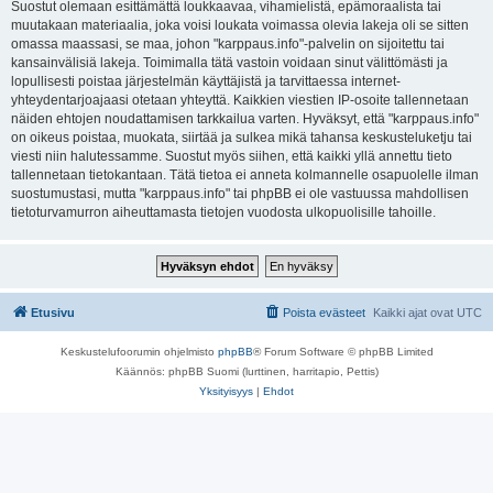
Suostut olemaan esittämättä loukkaavaa, vihamielistä, epämoraalista tai
muutakaan materiaalia, joka voisi loukata voimassa olevia lakeja oli se sitten
omassa maassasi, se maa, johon "karppaus.info"-palvelin on sijoitettu tai
kansainvälisiä lakeja. Toimimalla tätä vastoin voidaan sinut välittömästi ja
lopullisesti poistaa järjestelmän käyttäjistä ja tarvittaessa internet-
yhteydentarjoajaasi otetaan yhteyttä. Kaikkien viestien IP-osoite tallennetaan
näiden ehtojen noudattamisen tarkkailua varten. Hyväksyt, että "karppaus.info"
on oikeus poistaa, muokata, siirtää ja sulkea mikä tahansa keskusteluketju tai
viesti niin halutessamme. Suostut myös siihen, että kaikki yllä annettu tieto
tallennetaan tietokantaan. Tätä tietoa ei anneta kolmannelle osapuolelle ilman
suostumustasi, mutta "karppaus.info" tai phpBB ei ole vastuussa mahdollisen
tietoturvamurron aiheuttamasta tietojen vuodosta ulkopuolisille tahoille.
Etusivu
Poista evästeet
Kaikki ajat ovat
UTC
Keskustelufoorumin ohjelmisto
phpBB
® Forum Software © phpBB Limited
Käännös: phpBB Suomi (lurttinen, harritapio, Pettis)
Yksityisyys
|
Ehdot