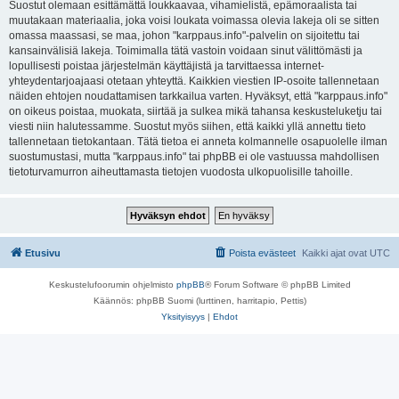
Suostut olemaan esittämättä loukkaavaa, vihamielistä, epämoraalista tai
muutakaan materiaalia, joka voisi loukata voimassa olevia lakeja oli se sitten
omassa maassasi, se maa, johon "karppaus.info"-palvelin on sijoitettu tai
kansainvälisiä lakeja. Toimimalla tätä vastoin voidaan sinut välittömästi ja
lopullisesti poistaa järjestelmän käyttäjistä ja tarvittaessa internet-
yhteydentarjoajaasi otetaan yhteyttä. Kaikkien viestien IP-osoite tallennetaan
näiden ehtojen noudattamisen tarkkailua varten. Hyväksyt, että "karppaus.info"
on oikeus poistaa, muokata, siirtää ja sulkea mikä tahansa keskusteluketju tai
viesti niin halutessamme. Suostut myös siihen, että kaikki yllä annettu tieto
tallennetaan tietokantaan. Tätä tietoa ei anneta kolmannelle osapuolelle ilman
suostumustasi, mutta "karppaus.info" tai phpBB ei ole vastuussa mahdollisen
tietoturvamurron aiheuttamasta tietojen vuodosta ulkopuolisille tahoille.
Etusivu
Poista evästeet
Kaikki ajat ovat
UTC
Keskustelufoorumin ohjelmisto
phpBB
® Forum Software © phpBB Limited
Käännös: phpBB Suomi (lurttinen, harritapio, Pettis)
Yksityisyys
|
Ehdot