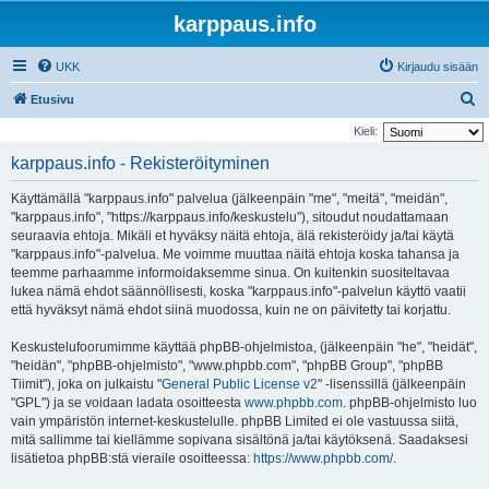
karppaus.info
UKK
Kirjaudu sisään
E
Etusivu
t
Kieli:
s
karppaus.info - Rekisteröityminen
i
Käyttämällä "karppaus.info" palvelua (jälkeenpäin "me", "meitä", "meidän",
"karppaus.info", "https://karppaus.info/keskustelu"), sitoudut noudattamaan
seuraavia ehtoja. Mikäli et hyväksy näitä ehtoja, älä rekisteröidy ja/tai käytä
"karppaus.info"-palvelua. Me voimme muuttaa näitä ehtoja koska tahansa ja
teemme parhaamme informoidaksemme sinua. On kuitenkin suositeltavaa
lukea nämä ehdot säännöllisesti, koska "karppaus.info"-palvelun käyttö vaatii
että hyväksyt nämä ehdot siinä muodossa, kuin ne on päivitetty tai korjattu.
Keskustelufoorumimme käyttää phpBB-ohjelmistoa, (jälkeenpäin "he", "heidät",
"heidän", "phpBB-ohjelmisto", "www.phpbb.com", "phpBB Group", "phpBB
Tiimit"), joka on julkaistu "
General Public License v2
" -lisenssillä (jälkeenpäin
"GPL") ja se voidaan ladata osoitteesta
www.phpbb.com
. phpBB-ohjelmisto luo
vain ympäristön internet-keskustelulle. phpBB Limited ei ole vastuussa siitä,
mitä sallimme tai kiellämme sopivana sisältönä ja/tai käytöksenä. Saadaksesi
lisätietoa phpBB:stä vieraile osoitteessa:
https://www.phpbb.com/
.