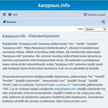
karppaus.info
UKK
Kirjaudu sisään
E
Etusivu
t
Kieli:
s
karppaus.info - Rekisteröityminen
i
Käyttämällä "karppaus.info" palvelua (jälkeenpäin "me", "meitä", "meidän",
"karppaus.info", "https://karppaus.info/keskustelu"), sitoudut noudattamaan
seuraavia ehtoja. Mikäli et hyväksy näitä ehtoja, älä rekisteröidy ja/tai käytä
"karppaus.info"-palvelua. Me voimme muuttaa näitä ehtoja koska tahansa ja
teemme parhaamme informoidaksemme sinua. On kuitenkin suositeltavaa
lukea nämä ehdot säännöllisesti, koska "karppaus.info"-palvelun käyttö vaatii
että hyväksyt nämä ehdot siinä muodossa, kuin ne on päivitetty tai korjattu.
Keskustelufoorumimme käyttää phpBB-ohjelmistoa, (jälkeenpäin "he", "heidät",
"heidän", "phpBB-ohjelmisto", "www.phpbb.com", "phpBB Group", "phpBB
Tiimit"), joka on julkaistu "
General Public License v2
" -lisenssillä (jälkeenpäin
"GPL") ja se voidaan ladata osoitteesta
www.phpbb.com
. phpBB-ohjelmisto luo
vain ympäristön internet-keskustelulle. phpBB Limited ei ole vastuussa siitä,
mitä sallimme tai kiellämme sopivana sisältönä ja/tai käytöksenä. Saadaksesi
lisätietoa phpBB:stä vieraile osoitteessa:
https://www.phpbb.com/
.