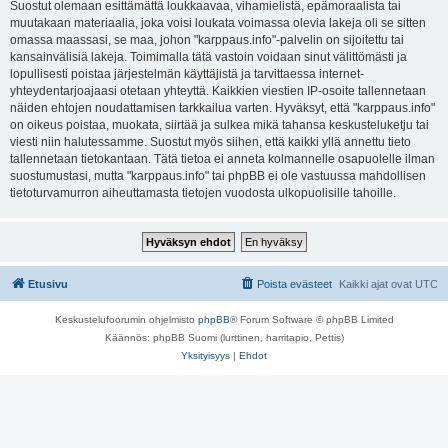
Suostut olemaan esittämättä loukkaavaa, vihamielistä, epämoraalista tai
muutakaan materiaalia, joka voisi loukata voimassa olevia lakeja oli se sitten
omassa maassasi, se maa, johon "karppaus.info"-palvelin on sijoitettu tai
kansainvälisiä lakeja. Toimimalla tätä vastoin voidaan sinut välittömästi ja
lopullisesti poistaa järjestelmän käyttäjistä ja tarvittaessa internet-
yhteydentarjoajaasi otetaan yhteyttä. Kaikkien viestien IP-osoite tallennetaan
näiden ehtojen noudattamisen tarkkailua varten. Hyväksyt, että "karppaus.info"
on oikeus poistaa, muokata, siirtää ja sulkea mikä tahansa keskusteluketju tai
viesti niin halutessamme. Suostut myös siihen, että kaikki yllä annettu tieto
tallennetaan tietokantaan. Tätä tietoa ei anneta kolmannelle osapuolelle ilman
suostumustasi, mutta "karppaus.info" tai phpBB ei ole vastuussa mahdollisen
tietoturvamurron aiheuttamasta tietojen vuodosta ulkopuolisille tahoille.
Etusivu
Poista evästeet
Kaikki ajat ovat
UTC
Keskustelufoorumin ohjelmisto
phpBB
® Forum Software © phpBB Limited
Käännös: phpBB Suomi (lurttinen, harritapio, Pettis)
Yksityisyys
|
Ehdot