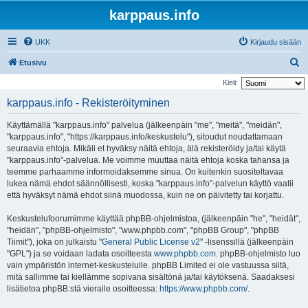
karppaus.info
UKK
Kirjaudu sisään
E
Etusivu
t
Kieli:
s
karppaus.info - Rekisteröityminen
i
Käyttämällä "karppaus.info" palvelua (jälkeenpäin "me", "meitä", "meidän",
"karppaus.info", "https://karppaus.info/keskustelu"), sitoudut noudattamaan
seuraavia ehtoja. Mikäli et hyväksy näitä ehtoja, älä rekisteröidy ja/tai käytä
"karppaus.info"-palvelua. Me voimme muuttaa näitä ehtoja koska tahansa ja
teemme parhaamme informoidaksemme sinua. On kuitenkin suositeltavaa
lukea nämä ehdot säännöllisesti, koska "karppaus.info"-palvelun käyttö vaatii
että hyväksyt nämä ehdot siinä muodossa, kuin ne on päivitetty tai korjattu.
Keskustelufoorumimme käyttää phpBB-ohjelmistoa, (jälkeenpäin "he", "heidät",
"heidän", "phpBB-ohjelmisto", "www.phpbb.com", "phpBB Group", "phpBB
Tiimit"), joka on julkaistu "
General Public License v2
" -lisenssillä (jälkeenpäin
"GPL") ja se voidaan ladata osoitteesta
www.phpbb.com
. phpBB-ohjelmisto luo
vain ympäristön internet-keskustelulle. phpBB Limited ei ole vastuussa siitä,
mitä sallimme tai kiellämme sopivana sisältönä ja/tai käytöksenä. Saadaksesi
lisätietoa phpBB:stä vieraile osoitteessa:
https://www.phpbb.com/
.