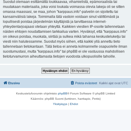
Suostut olemaan esittämättä loukkaavaa, vihamielistä, epämoraalista tai
muutakaan materiaalia, joka voisi loukata voimassa olevia lakeja oli se sitten
omassa maassasi, se maa, johon "karppaus.info"-palvelin on sijoitettu tai
kansainvälisiä lakeja. Toimimalla tätä vastoin voidaan sinut välittömästi ja
lopullisesti poistaa järjestelmän käyttäjistä ja tarvittaessa internet-
yhteydentarjoajaasi otetaan yhteyttä. Kaikkien viestien IP-osoite tallennetaan
näiden ehtojen noudattamisen tarkkailua varten. Hyväksyt, että "karppaus.info"
on oikeus poistaa, muokata, siirtää ja sulkea mikä tahansa keskusteluketju tai
viesti niin halutessamme. Suostut myös siihen, että kaikki yllä annettu tieto
tallennetaan tietokantaan. Tätä tietoa ei anneta kolmannelle osapuolelle ilman
suostumustasi, mutta "karppaus.info" tai phpBB ei ole vastuussa mahdollisen
tietoturvamurron aiheuttamasta tietojen vuodosta ulkopuolisille tahoille.
Etusivu
Poista evästeet
Kaikki ajat ovat
UTC
Keskustelufoorumin ohjelmisto
phpBB
® Forum Software © phpBB Limited
Käännös: phpBB Suomi (lurttinen, harritapio, Pettis)
Yksityisyys
|
Ehdot