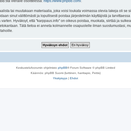
BB:stä vieraile osoitteessa:
https://www.phpbb.com/
.
lista tai muutakaan materiaalia, joka voisi loukata voimassa olevia lakeja oli se 
oidaan sinut välittömästi ja lopullisesti poistaa järjestelmän käyttäjistä ja tarvittaes
varten. Hyväksyt, että "karppaus.info" on oikeus poistaa, muokata, siirtää ja sulke
n tietokantaan. Tätä tietoa ei anneta kolmannelle osapuolelle ilman suostumustasi, 
tahoille.
Keskustelufoorumin ohjelmisto
phpBB
® Forum Software © phpBB Limited
Käännös: phpBB Suomi (lurttinen, harritapio, Pettis)
Yksityisyys
|
Ehdot