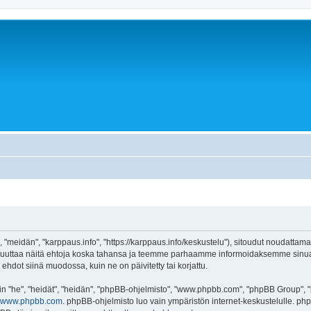
 "meidän", "karppaus.info", "https://karppaus.info/keskustelu"), sitoudut noudattama
e muuttaa näitä ehtoja koska tahansa ja teemme parhaamme informoidaksemme sinua.
ehdot siinä muodossa, kuin ne on päivitetty tai korjattu.
"he", "heidät", "heidän", "phpBB-ohjelmisto", "www.phpbb.com", "phpBB Group", "ph
www.phpbb.com
. phpBB-ohjelmisto luo vain ympäristön internet-keskustelulle. php