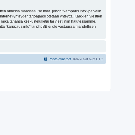
sitten omassa maassasi, se maa, johon "karppaus.info"-palvelin
sa internet-yhteydentarjoajaasi otetaan yhteyttä. Kaikkien viestien
a mikä tahansa keskusteluketju tai viesti niin halutessamme.
mutta "karppaus.info" tai phpBB ei ole vastuussa mahdollisen
Poista evästeet
Kaikki ajat ovat
UTC