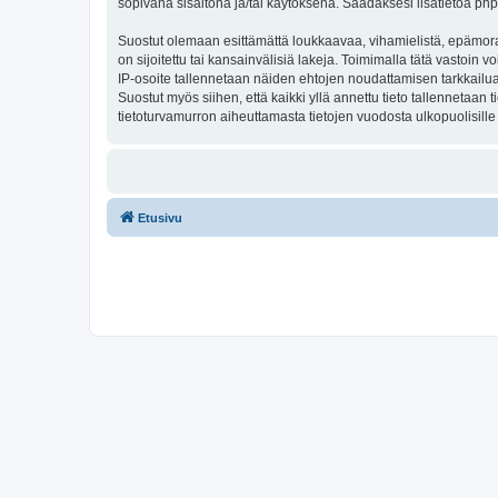
sopivana sisältönä ja/tai käytöksenä. Saadaksesi lisätietoa php
Suostut olemaan esittämättä loukkaavaa, vihamielistä, epämoraa
on sijoitettu tai kansainvälisiä lakeja. Toimimalla tätä vastoin v
IP-osoite tallennetaan näiden ehtojen noudattamisen tarkkailua 
Suostut myös siihen, että kaikki yllä annettu tieto tallennetaa
tietoturvamurron aiheuttamasta tietojen vuodosta ulkopuolisille 
Etusivu