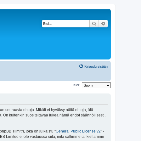
Etsi
Tarkennettu haku
Kirjaudu sisään
Kieli:
an seuraavia ehtoja. Mikäli et hyväksy näitä ehtoja, älä
 On kuitenkin suositeltavaa lukea nämä ehdot säännöllisesti,
pBB Tiimit"), joka on julkaistu "
General Public License v2
" -
BB Limited ei ole vastuussa siitä, mitä sallimme tai kiellämme