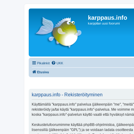
karppaus.info
karppilan uusi foorumi
Pikalinkit
UKK
Etusivu
karppaus.info - Rekisteröityminen
Käyttämällä "karppaus.info" palvelua (jälkeenpäin "me", "meitä",
rekisteröidy ja/tai käytä "karppaus.info"-palvelua. Me voimm
koska "karppaus.info"-palvelun käyttö vaatii että hyväksyt nämä 
Keskustelufoorumimme käyttää phpBB-ohjelmistoa, (jälkeenpäin 
lisenssillä (jälkeenpäin "GPL") ja se voidaan ladata osoitteesta