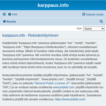
karppaus.info
UKK
Kirjaudu sisään
E
Etusivu
t
Kieli:
s
karppaus.info - Rekisteröityminen
i
Käyttämällä "karppaus.info" palvelua (jälkeenpäin "me", "meitä", "meidän",
"karppaus.info", "https://karppaus.info/keskustelu"), sitoudut noudattamaan
seuraavia ehtoja. Mikäli et hyväksy näitä ehtoja, älä rekisteröidy ja/tai käytä
"karppaus.info"-palvelua. Me voimme muuttaa näitä ehtoja koska tahansa ja
teemme parhaamme informoidaksemme sinua. On kuitenkin suositeltavaa
lukea nämä ehdot säännöllisesti, koska "karppaus.info"-palvelun käyttö vaatii
että hyväksyt nämä ehdot siinä muodossa, kuin ne on päivitetty tai korjattu.
Keskustelufoorumimme käyttää phpBB-ohjelmistoa, (jälkeenpäin "he", "heidät",
"heidän", "phpBB-ohjelmisto", "www.phpbb.com", "phpBB Group", "phpBB
Tiimit"), joka on julkaistu "
General Public License v2
" -lisenssillä (jälkeenpäin
"GPL") ja se voidaan ladata osoitteesta
www.phpbb.com
. phpBB-ohjelmisto luo
vain ympäristön internet-keskustelulle. phpBB Limited ei ole vastuussa siitä,
mitä sallimme tai kiellämme sopivana sisältönä ja/tai käytöksenä. Saadaksesi
lisätietoa phpBB:stä vieraile osoitteessa:
https://www.phpbb.com/
.