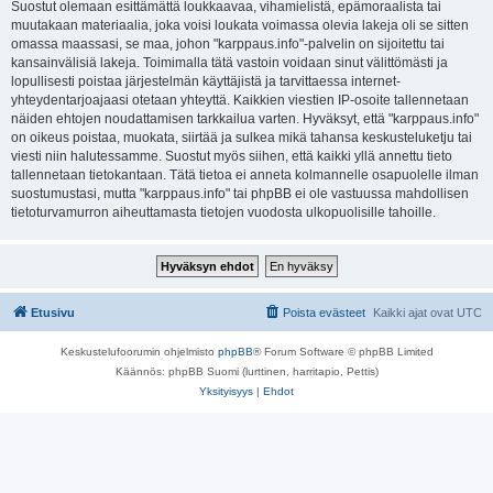
Suostut olemaan esittämättä loukkaavaa, vihamielistä, epämoraalista tai
muutakaan materiaalia, joka voisi loukata voimassa olevia lakeja oli se sitten
omassa maassasi, se maa, johon "karppaus.info"-palvelin on sijoitettu tai
kansainvälisiä lakeja. Toimimalla tätä vastoin voidaan sinut välittömästi ja
lopullisesti poistaa järjestelmän käyttäjistä ja tarvittaessa internet-
yhteydentarjoajaasi otetaan yhteyttä. Kaikkien viestien IP-osoite tallennetaan
näiden ehtojen noudattamisen tarkkailua varten. Hyväksyt, että "karppaus.info"
on oikeus poistaa, muokata, siirtää ja sulkea mikä tahansa keskusteluketju tai
viesti niin halutessamme. Suostut myös siihen, että kaikki yllä annettu tieto
tallennetaan tietokantaan. Tätä tietoa ei anneta kolmannelle osapuolelle ilman
suostumustasi, mutta "karppaus.info" tai phpBB ei ole vastuussa mahdollisen
tietoturvamurron aiheuttamasta tietojen vuodosta ulkopuolisille tahoille.
Etusivu
Poista evästeet
Kaikki ajat ovat
UTC
Keskustelufoorumin ohjelmisto
phpBB
® Forum Software © phpBB Limited
Käännös: phpBB Suomi (lurttinen, harritapio, Pettis)
Yksityisyys
|
Ehdot