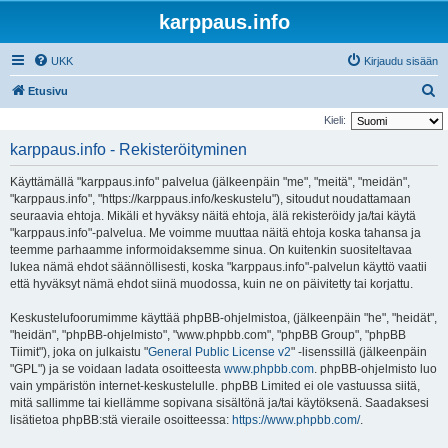
karppaus.info
UKK
Kirjaudu sisään
E
Etusivu
t
Kieli:
s
karppaus.info - Rekisteröityminen
i
Käyttämällä "karppaus.info" palvelua (jälkeenpäin "me", "meitä", "meidän",
"karppaus.info", "https://karppaus.info/keskustelu"), sitoudut noudattamaan
seuraavia ehtoja. Mikäli et hyväksy näitä ehtoja, älä rekisteröidy ja/tai käytä
"karppaus.info"-palvelua. Me voimme muuttaa näitä ehtoja koska tahansa ja
teemme parhaamme informoidaksemme sinua. On kuitenkin suositeltavaa
lukea nämä ehdot säännöllisesti, koska "karppaus.info"-palvelun käyttö vaatii
että hyväksyt nämä ehdot siinä muodossa, kuin ne on päivitetty tai korjattu.
Keskustelufoorumimme käyttää phpBB-ohjelmistoa, (jälkeenpäin "he", "heidät",
"heidän", "phpBB-ohjelmisto", "www.phpbb.com", "phpBB Group", "phpBB
Tiimit"), joka on julkaistu "
General Public License v2
" -lisenssillä (jälkeenpäin
"GPL") ja se voidaan ladata osoitteesta
www.phpbb.com
. phpBB-ohjelmisto luo
vain ympäristön internet-keskustelulle. phpBB Limited ei ole vastuussa siitä,
mitä sallimme tai kiellämme sopivana sisältönä ja/tai käytöksenä. Saadaksesi
lisätietoa phpBB:stä vieraile osoitteessa:
https://www.phpbb.com/
.