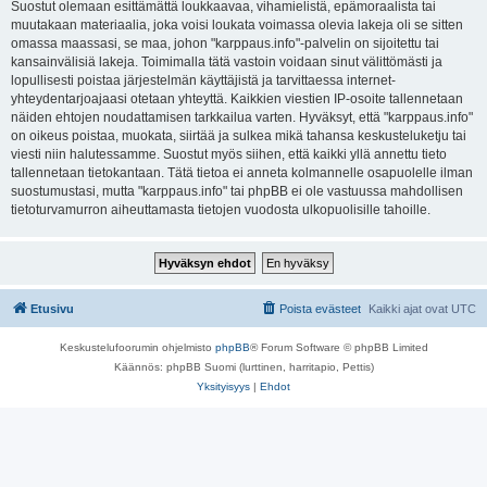
Suostut olemaan esittämättä loukkaavaa, vihamielistä, epämoraalista tai
muutakaan materiaalia, joka voisi loukata voimassa olevia lakeja oli se sitten
omassa maassasi, se maa, johon "karppaus.info"-palvelin on sijoitettu tai
kansainvälisiä lakeja. Toimimalla tätä vastoin voidaan sinut välittömästi ja
lopullisesti poistaa järjestelmän käyttäjistä ja tarvittaessa internet-
yhteydentarjoajaasi otetaan yhteyttä. Kaikkien viestien IP-osoite tallennetaan
näiden ehtojen noudattamisen tarkkailua varten. Hyväksyt, että "karppaus.info"
on oikeus poistaa, muokata, siirtää ja sulkea mikä tahansa keskusteluketju tai
viesti niin halutessamme. Suostut myös siihen, että kaikki yllä annettu tieto
tallennetaan tietokantaan. Tätä tietoa ei anneta kolmannelle osapuolelle ilman
suostumustasi, mutta "karppaus.info" tai phpBB ei ole vastuussa mahdollisen
tietoturvamurron aiheuttamasta tietojen vuodosta ulkopuolisille tahoille.
Etusivu
Poista evästeet
Kaikki ajat ovat
UTC
Keskustelufoorumin ohjelmisto
phpBB
® Forum Software © phpBB Limited
Käännös: phpBB Suomi (lurttinen, harritapio, Pettis)
Yksityisyys
|
Ehdot