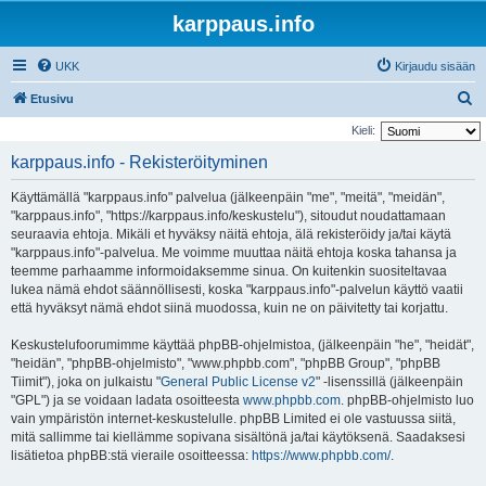
karppaus.info
UKK
Kirjaudu sisään
E
Etusivu
t
Kieli:
s
karppaus.info - Rekisteröityminen
i
Käyttämällä "karppaus.info" palvelua (jälkeenpäin "me", "meitä", "meidän",
"karppaus.info", "https://karppaus.info/keskustelu"), sitoudut noudattamaan
seuraavia ehtoja. Mikäli et hyväksy näitä ehtoja, älä rekisteröidy ja/tai käytä
"karppaus.info"-palvelua. Me voimme muuttaa näitä ehtoja koska tahansa ja
teemme parhaamme informoidaksemme sinua. On kuitenkin suositeltavaa
lukea nämä ehdot säännöllisesti, koska "karppaus.info"-palvelun käyttö vaatii
että hyväksyt nämä ehdot siinä muodossa, kuin ne on päivitetty tai korjattu.
Keskustelufoorumimme käyttää phpBB-ohjelmistoa, (jälkeenpäin "he", "heidät",
"heidän", "phpBB-ohjelmisto", "www.phpbb.com", "phpBB Group", "phpBB
Tiimit"), joka on julkaistu "
General Public License v2
" -lisenssillä (jälkeenpäin
"GPL") ja se voidaan ladata osoitteesta
www.phpbb.com
. phpBB-ohjelmisto luo
vain ympäristön internet-keskustelulle. phpBB Limited ei ole vastuussa siitä,
mitä sallimme tai kiellämme sopivana sisältönä ja/tai käytöksenä. Saadaksesi
lisätietoa phpBB:stä vieraile osoitteessa:
https://www.phpbb.com/
.