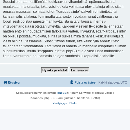
Suostut olemaan esittämättä loukkaavaa, vihamielistä, epämoraalista tai
muutakaan materiaalia, joka voisi loukata voimassa olevia lakeja oli se sitten
omassa maassasi, se maa, johon "karppaus.info"-palvelin on sijoitettu tai
kansainvälisiä lakeja. Toimimalla tätä vastoin voidaan sinut välittömästi ja
lopullisesti poistaa järjestelmän käyttäjistä ja tarvittaessa internet-
yhteydentarjoajaasi otetaan yhteyttä. Kaikkien viestien IP-osoite tallennetaan
näiden ehtojen noudattamisen tarkkailua varten. Hyväksyt, että "karppaus.info"
on oikeus poistaa, muokata, siirtää ja sulkea mikä tahansa keskusteluketju tai
viesti niin halutessamme. Suostut myös siihen, että kaikki yllä annettu tieto
tallennetaan tietokantaan. Tätä tietoa ei anneta kolmannelle osapuolelle ilman
suostumustasi, mutta "karppaus.info" tai phpBB ei ole vastuussa mahdollisen
tietoturvamurron aiheuttamasta tietojen vuodosta ulkopuolisille tahoille.
Etusivu
Poista evästeet
Kaikki ajat ovat
UTC
Keskustelufoorumin ohjelmisto
phpBB
® Forum Software © phpBB Limited
Käännös: phpBB Suomi (lurttinen, harritapio, Pettis)
Yksityisyys
|
Ehdot