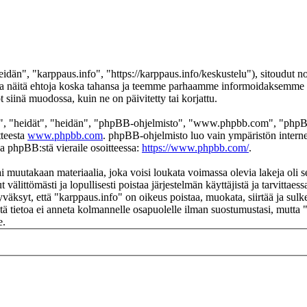
dän", "karppaus.info", "https://karppaus.info/keskustelu"), sitoudut no
aa näitä ehtoja koska tahansa ja teemme parhaamme informoidaksemme si
siinä muodossa, kuin ne on päivitetty tai korjattu.
", "heidät", "heidän", "phpBB-ohjelmisto", "www.phpbb.com", "phpBB
tteesta
www.phpbb.com
. phpBB-ohjelmisto luo vain ympäristön interne
oa phpBB:stä vieraile osoitteessa:
https://www.phpbb.com/
.
i muutakaan materiaalia, joka voisi loukata voimassa olevia lakeja oli 
t välittömästi ja lopullisesti poistaa järjestelmän käyttäjistä ja tarvittae
väksyt, että "karppaus.info" on oikeus poistaa, muokata, siirtää ja sulk
 Tätä tietoa ei anneta kolmannelle osapuolelle ilman suostumustasi, mutt
e.