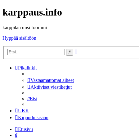
karppaus.info
karppilan uusi foorumi
Hyppää sisältöön
Tarkennettu
Etsi
haku
Pikalinkit
Vastaamattomat aiheet
Aktiiviset viestiketjut
Etsi
UKK
Kirjaudu sisään
Etusivu
Etsi