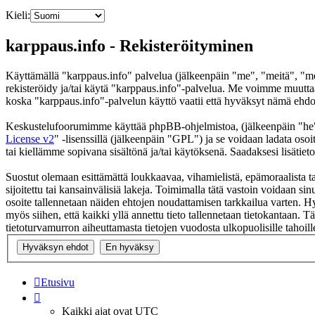
Kieli:
karppaus.info - Rekisteröityminen
Käyttämällä "karppaus.info" palvelua (jälkeenpäin "me", "meitä", "mei
rekisteröidy ja/tai käytä "karppaus.info"-palvelua. Me voimme muutt
koska "karppaus.info"-palvelun käyttö vaatii että hyväksyt nämä ehdot 
Keskustelufoorumimme käyttää phpBB-ohjelmistoa, (jälkeenpäin "he
License v2
" -lisenssillä (jälkeenpäin "GPL") ja se voidaan ladata osoi
tai kiellämme sopivana sisältönä ja/tai käytöksenä. Saadaksesi lisätiet
Suostut olemaan esittämättä loukkaavaa, vihamielistä, epämoraalista ta
sijoitettu tai kansainvälisiä lakeja. Toimimalla tätä vastoin voidaan sinu
osoite tallennetaan näiden ehtojen noudattamisen tarkkailua varten. Hy
myös siihen, että kaikki yllä annettu tieto tallennetaan tietokantaan.
tietoturvamurron aiheuttamasta tietojen vuodosta ulkopuolisille tahoill
Etusivu
Kaikki ajat ovat
UTC