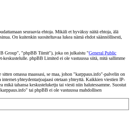
udattamaan seuraavia ehtoja. Mikäli et hyväksy näitä ehtoja, älä
nua. On kuitenkin suositeltavaa lukea nämä ehdot säännöllisesti,
 Group", "phpBB Tiimit"), joka on julkaistu "
General Public
t-keskustelulle. phpBB Limited ei ole vastuussa siitä, mitä sallimme
se sitten omassa maassasi, se maa, johon "karppaus.info"-palvelin on
ssa internet-yhteydentarjoajaasi otetaan yhteyttä. Kaikkien viestien IP-
ea mikä tahansa keskusteluketju tai viesti niin halutessamme. Suostut
a "karppaus.info" tai phpBB ei ole vastuussa mahdollisen