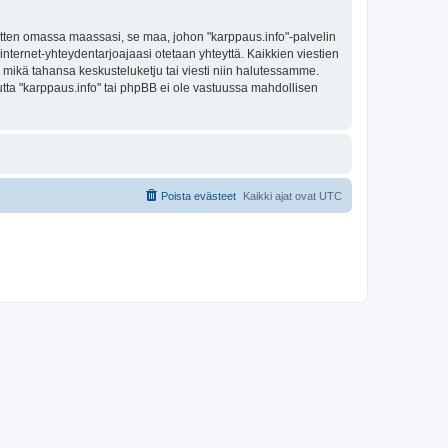
sitten omassa maassasi, se maa, johon "karppaus.info"-palvelin
sa internet-yhteydentarjoajaasi otetaan yhteyttä. Kaikkien viestien
a mikä tahansa keskusteluketju tai viesti niin halutessamme.
mutta "karppaus.info" tai phpBB ei ole vastuussa mahdollisen
Poista evästeet
Kaikki ajat ovat
UTC