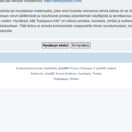
BB:stä vieraile osoitteessa:
https://www.phpbb.com/
.
lista tai muutakaan materiaalia, joka voisi loukata voimassa olevia lakeja oli se 
oidaan sinut välittömästi ja lopullisesti poistaa järjestelmän käyttäjistä ja tarvittaes
varten. Hyväksyt, että "karppaus.info" on oikeus poistaa, muokata, siirtää ja sulke
n tietokantaan. Tätä tietoa ei anneta kolmannelle osapuolelle ilman suostumustasi, 
tahoille.
Keskustelufoorumin ohjelmisto
phpBB
® Forum Software © phpBB Limited
Käännös: phpBB Suomi (lurttinen, harritapio, Pettis)
Yksityisyys
|
Ehdot