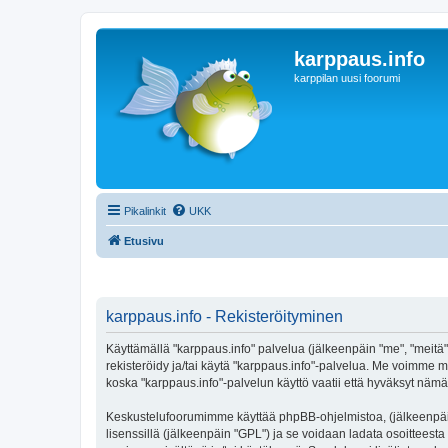
karppaus.info
karppilan uusi foorumi
Pikalinkit
UKK
Etusivu
karppaus.info - Rekisteröityminen
Käyttämällä "karppaus.info" palvelua (jälkeenpäin "me", "meitä",
rekisteröidy ja/tai käytä "karppaus.info"-palvelua. Me voimm
koska "karppaus.info"-palvelun käyttö vaatii että hyväksyt nämä 
Keskustelufoorumimme käyttää phpBB-ohjelmistoa, (jälkeenpäin 
lisenssillä (jälkeenpäin "GPL") ja se voidaan ladata osoitteesta