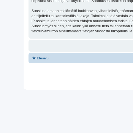
sopivana sisältönä ja/tai käytöksenä. Saadaksesi lisätietoa php
Suostut olemaan esittämättä loukkaavaa, vihamielistä, epämoraa
on sijoitettu tai kansainvälisiä lakeja. Toimimalla tätä vastoin v
IP-osoite tallennetaan näiden ehtojen noudattamisen tarkkailua 
Suostut myös siihen, että kaikki yllä annettu tieto tallennetaa
tietoturvamurron aiheuttamasta tietojen vuodosta ulkopuolisille 
Etusivu