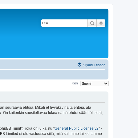
Etsi
Tarkennettu haku
Kirjaudu sisään
Kieli:
an seuraavia ehtoja. Mikäli et hyväksy näitä ehtoja, älä
 On kuitenkin suositeltavaa lukea nämä ehdot säännöllisesti,
pBB Tiimit"), joka on julkaistu "
General Public License v2
" -
BB Limited ei ole vastuussa siitä, mitä sallimme tai kiellämme