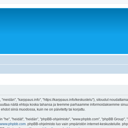
 "meidän", "karppaus.info", "https://karppaus.info/keskustelu"), sitoudut noudattama
e muuttaa näitä ehtoja koska tahansa ja teemme parhaamme informoidaksemme sinua.
ehdot siinä muodossa, kuin ne on päivitetty tai korjattu.
"he", "heidät", "heidän", "phpBB-ohjelmisto", "www.phpbb.com", "phpBB Group", "ph
www.phpbb.com
. phpBB-ohjelmisto luo vain ympäristön internet-keskustelulle. php