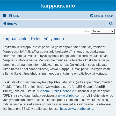
karppaus.info
UKK
Kirjaudu sisään
E
Etusivu
t
Kieli:
s
karppaus.info - Rekisteröityminen
i
Käyttämällä "karppaus.info" palvelua (jälkeenpäin "me", "meitä", "meidän",
"karppaus.info", "https://karppaus.info/keskustelu"), sitoudut noudattamaan
seuraavia ehtoja. Mikäli et hyväksy näitä ehtoja, älä rekisteröidy ja/tai käytä
"karppaus.info"-palvelua. Me voimme muuttaa näitä ehtoja koska tahansa ja
teemme parhaamme informoidaksemme sinua. On kuitenkin suositeltavaa
lukea nämä ehdot säännöllisesti, koska "karppaus.info"-palvelun käyttö vaatii
että hyväksyt nämä ehdot siinä muodossa, kuin ne on päivitetty tai korjattu.
Keskustelufoorumimme käyttää phpBB-ohjelmistoa, (jälkeenpäin "he", "heidät",
"heidän", "phpBB-ohjelmisto", "www.phpbb.com", "phpBB Group", "phpBB
Tiimit"), joka on julkaistu "
General Public License v2
" -lisenssillä (jälkeenpäin
"GPL") ja se voidaan ladata osoitteesta
www.phpbb.com
. phpBB-ohjelmisto luo
vain ympäristön internet-keskustelulle. phpBB Limited ei ole vastuussa siitä,
mitä sallimme tai kiellämme sopivana sisältönä ja/tai käytöksenä. Saadaksesi
lisätietoa phpBB:stä vieraile osoitteessa:
https://www.phpbb.com/
.