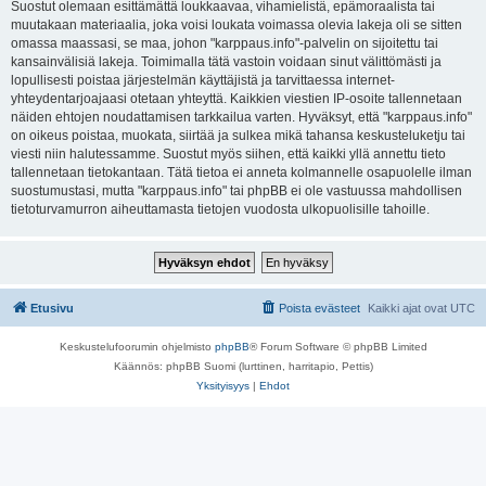
Suostut olemaan esittämättä loukkaavaa, vihamielistä, epämoraalista tai
muutakaan materiaalia, joka voisi loukata voimassa olevia lakeja oli se sitten
omassa maassasi, se maa, johon "karppaus.info"-palvelin on sijoitettu tai
kansainvälisiä lakeja. Toimimalla tätä vastoin voidaan sinut välittömästi ja
lopullisesti poistaa järjestelmän käyttäjistä ja tarvittaessa internet-
yhteydentarjoajaasi otetaan yhteyttä. Kaikkien viestien IP-osoite tallennetaan
näiden ehtojen noudattamisen tarkkailua varten. Hyväksyt, että "karppaus.info"
on oikeus poistaa, muokata, siirtää ja sulkea mikä tahansa keskusteluketju tai
viesti niin halutessamme. Suostut myös siihen, että kaikki yllä annettu tieto
tallennetaan tietokantaan. Tätä tietoa ei anneta kolmannelle osapuolelle ilman
suostumustasi, mutta "karppaus.info" tai phpBB ei ole vastuussa mahdollisen
tietoturvamurron aiheuttamasta tietojen vuodosta ulkopuolisille tahoille.
Etusivu
Poista evästeet
Kaikki ajat ovat
UTC
Keskustelufoorumin ohjelmisto
phpBB
® Forum Software © phpBB Limited
Käännös: phpBB Suomi (lurttinen, harritapio, Pettis)
Yksityisyys
|
Ehdot